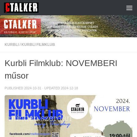
Skip to content
KURBLI
/
KURBLI FILMKLUB
Kurbli Filmklub: NOVEMBERI
műsor
PUBLISHED
2024-10-31
· UPDATED
2024-12-18