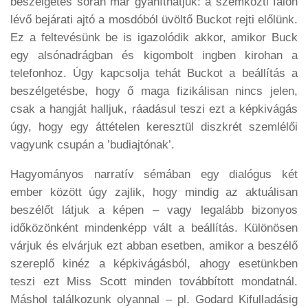
beszélgetés során már gyaníthatjuk: a szemközti falon
lévő bejárati ajtó a mosdóból üvöltő Buckot rejti előlünk.
Ez a feltevésünk be is igazolódik akkor, amikor Buck
egy alsónadrágban és kigombolt ingben kirohan a
telefonhoz. Úgy kapcsolja tehát Buckot a beállítás a
beszélgetésbe, hogy ő maga fizikálisan nincs jelen,
csak a hangját halljuk, ráadásul teszi ezt a képkivágás
úgy, hogy egy áttételen keresztül diszkrét szemlélői
vagyunk csupán a ’budiajtónak’.
Hagyományos narratív sémában egy dialógus két
ember között úgy zajlik, hogy mindig az aktuálisan
beszélőt látjuk a képen – vagy legalább bizonyos
időközönként mindenképp vált a beállítás. Különösen
várjuk és elvárjuk ezt abban esetben, amikor a beszélő
szereplő kinéz a képkivágásból, ahogy esetünkben
teszi ezt Miss Scott minden továbbított mondatnál.
Máshol találkozunk olyannal – pl. Godard Kifulladásig