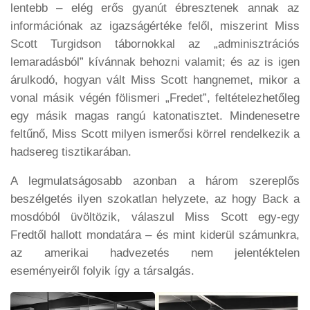
lentebb – elég erős gyanút ébresztenek annak az
információnak az igazságértéke felől, miszerint Miss
Scott Turgidson tábornokkal az „adminisztrációs
lemaradásból” kívánnak behozni valamit; és az is igen
árulkodó, hogyan vált Miss Scott hangnemet, mikor a
vonal másik végén fölismeri „Fredet”, feltételezhetőleg
egy másik magas rangú katonatisztet. Mindenesetre
feltűnő, Miss Scott milyen ismerősi körrel rendelkezik a
hadsereg tisztikarában.
A legmulatságosabb azonban a három szereplős
beszélgetés ilyen szokatlan helyzete, az hogy Back a
mosdóból üvöltözik, válaszul Miss Scott egy-egy
Fredtől hallott mondatára – és mint kiderül számunkra,
az amerikai hadvezetés nem jelentéktelen
eseményeiről folyik így a társalgás.