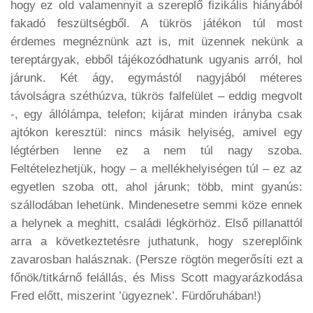
hogy ez old valamennyit a szereplő fizikális hiányából
fakadó feszültségből. A tükrös játékon túl most
érdemes megnéznünk azt is, mit üzennek nekünk a
tereptárgyak, ebből tájékozódhatunk ugyanis arról, hol
járunk. Két ágy, egymástól nagyjából méteres
távolságra széthúzva, tükrös falfelület – eddig megvolt
-, egy állólámpa, telefon; kijárat minden irányba csak
ajtókon keresztül: nincs másik helyiség, amivel egy
légtérben lenne ez a nem túl nagy szoba.
Feltételezhetjük, hogy – a mellékhelyiségen túl – ez az
egyetlen szoba ott, ahol járunk; több, mint gyanús:
szállodában lehetünk. Mindenesetre semmi köze ennek
a helynek a meghitt, családi légkörhöz. Első pillanattól
arra a következtetésre juthatunk, hogy szereplőink
zavarosban halásznak. (Persze rögtön megerősíti ezt a
főnök/titkárnő felállás, és Miss Scott magyarázkodása
Fred előtt, miszerint ’ügyeznek’. Fürdőruhában!)