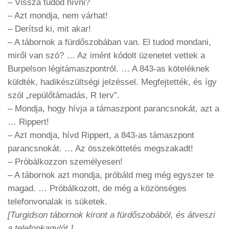
– Vissza tudod hívni?
– Azt mondja, nem várhat!
– Derítsd ki, mit akar!
– A tábornok a fürdőszobában van. El tudod mondani,
miről van szó? … Az imént kódolt üzenetet vettek a
Burpelson légitámaszpontról. … A 843-as köteléknek
küldték, hadikészültségi jelzéssel. Megfejtették, és így
szól „repülőtámadás, R terv”.
– Mondja, hogy hívja a támaszpont parancsnokát, azt a
… Rippert!
– Azt mondja, hívd Rippert, a 843-as támaszpont
parancsnokát. … Az összeköttetés megszakadt!
– Próbálkozzon személyesen!
– A tábornok azt mondja, próbáld meg még egyszer te
magad. … Próbálkozott, de még a közönséges
telefonvonalak is süketek.
[Turgidson tábornok kiront a fürdőszobából, és átveszi
a telefonkagylót.]