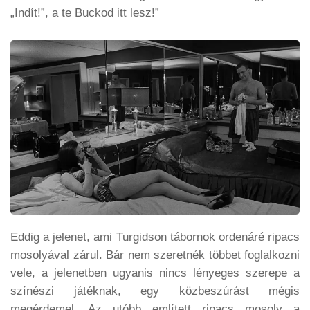
„Indít!”, a te Buckod itt lesz!”
Eddig a jelenet, ami Turgidson tábornok ordenáré ripacs
mosolyával zárul. Bár nem szeretnék többet foglalkozni
vele, a jelenetben ugyanis nincs lényeges szerepe a
színészi játéknak, egy közbeszúrást mégis
megérdemel. Az utóbb említett ripacs mosoly a