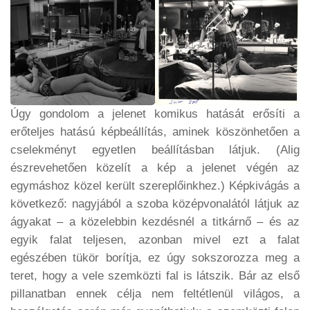
Úgy gondolom a jelenet komikus hatását erősíti a
erőteljes hatású képbeállítás, aminek köszönhetően a
cselekményt egyetlen beállításban látjuk. (Alig
észrevehetően közelít a kép a jelenet végén az
egymáshoz közel került szereplőinkhez.) Képkivágás a
következő: nagyjából a szoba középvonalától látjuk az
ágyakat – a közelebbin kezdésnél a titkárnő – és az
egyik falat teljesen, azonban mivel ezt a falat
egészében tükör borítja, ez úgy sokszorozza meg a
teret, hogy a vele szemközti fal is látszik. Bár az első
pillanatban ennek célja nem feltétlenül világos, a