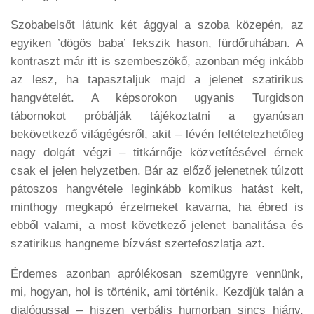
Szobabelsőt látunk két ággyal a szoba közepén, az
egyiken ’dögös baba’ fekszik hason, fürdőruhában. A
kontraszt már itt is szembeszökő, azonban még inkább
az lesz, ha tapasztaljuk majd a jelenet szatirikus
hangvételét. A képsorokon ugyanis Turgidson
tábornokot próbálják tájékoztatni a gyanúsan
bekövetkező világégésről, akit – lévén feltételezhetőleg
nagy dolgát végzi – titkárnője közvetítésével érnek
csak el jelen helyzetben. Bár az előző jelenetnek túlzott
pátoszos hangvétele leginkább komikus hatást kelt,
minthogy megkapó érzelmeket kavarna, ha ébred is
ebből valami, a most következő jelenet banalitása és
szatirikus hangneme bízvást szertefoszlatja azt.
Érdemes azonban aprólékosan szemügyre vennünk,
mi, hogyan, hol is történik, ami történik. Kezdjük talán a
dialógussal – hiszen verbális humorban sincs hiány.