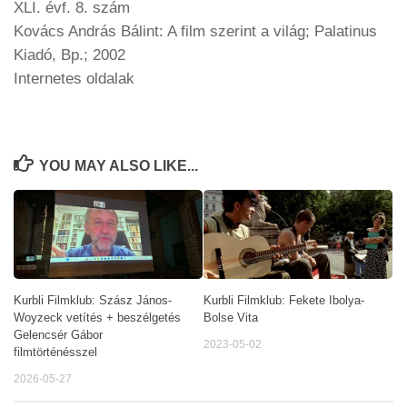
XLI. évf. 8. szám
Kovács András Bálint: A film szerint a világ; Palatinus
Kiadó, Bp.; 2002
Internetes oldalak
YOU MAY ALSO LIKE...
Kurbli Filmklub: Szász János-
Kurbli Filmklub: Fekete Ibolya-
Woyzeck vetítés + beszélgetés
Bolse Vita
Gelencsér Gábor
2023-05-02
filmtörténésszel
2026-05-27