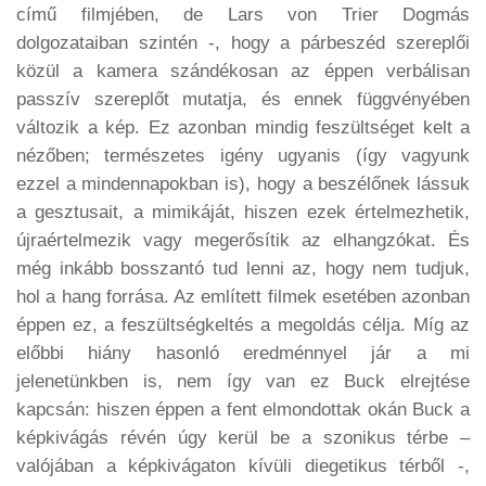
című filmjében, de Lars von Trier Dogmás
dolgozataiban szintén -, hogy a párbeszéd szereplői
közül a kamera szándékosan az éppen verbálisan
passzív szereplőt mutatja, és ennek függvényében
változik a kép. Ez azonban mindig feszültséget kelt a
nézőben; természetes igény ugyanis (így vagyunk
ezzel a mindennapokban is), hogy a beszélőnek lássuk
a gesztusait, a mimikáját, hiszen ezek értelmezhetik,
újraértelmezik vagy megerősítik az elhangzókat. És
még inkább bosszantó tud lenni az, hogy nem tudjuk,
hol a hang forrása. Az említett filmek esetében azonban
éppen ez, a feszültségkeltés a megoldás célja. Míg az
előbbi hiány hasonló eredménnyel jár a mi
jelenetünkben is, nem így van ez Buck elrejtése
kapcsán: hiszen éppen a fent elmondottak okán Buck a
képkivágás révén úgy kerül be a szonikus térbe –
valójában a képkivágaton kívüli diegetikus térből -,