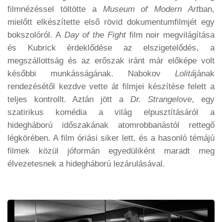
filmnézéssel töltötte a
Museum of Modern Art
ban,
mielőtt elkészítette első rövid dokumentumfilmjét egy
bokszolóról. A
Day of the Fight
film noir megvilágítása
és Kubrick érdeklődése az elszigetelődés, a
megszállottság és az erőszak iránt már előképe volt
későbbi munkásságának. Nabokov
Lolitá
jának
rendezésétől kezdve vette át filmjei készítése felett a
teljes kontrollt. Aztán jött a
Dr. Strangelove
, egy
szatirikus komédia a világ elpusztításáról a
hidegháború időszakának atomrobbanástól rettegő
légkörében. A film óriási siker lett, és a hasonló témájú
filmek közül jóformán egyedüliként maradt meg
élvezetesnek a hidegháború lezárulásával.