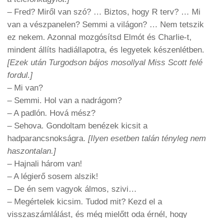
– Fred? Miről van szó? … Biztos, hogy R terv? … Mi
van a vészpanelen? Semmi a világon? … Nem tetszik
ez nekem. Azonnal mozgósítsd Elmót és Charlie-t,
mindent állíts hadiállapotra, és legyetek készenlétben.
[Ezek után Turgodson bájos mosollyal Miss Scott felé
fordul.]
– Mi van?
– Semmi. Hol van a nadrágom?
– A padlón. Hová mész?
– Sehova. Gondoltam benézek kicsit a
hadparancsnokságra.
[Ilyen esetben talán tényleg nem
haszontalan.]
– Hajnali három van!
– A légierő sosem alszik!
– De én sem vagyok álmos, szivi…
– Megértelek kicsim. Tudod mit? Kezd el a
visszaszámlálást, és még mielőtt oda érnél, hogy