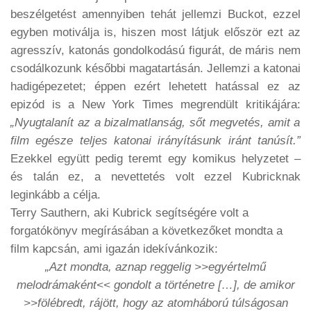
beszélgetést amennyiben tehát jellemzi Buckot, ezzel
egyben motiválja is, hiszen most látjuk először ezt az
agresszív, katonás gondolkodású figurát, de máris nem
csodálkozunk későbbi magatartásán. Jellemzi a katonai
hadigépezetet; éppen ezért lehetett hatással ez az
epizód is a New York Times megrendült kritikájára:
„Nyugtalanít az a bizalmatlanság, sőt megvetés, amit a
film egésze teljes katonai irányításunk iránt tanúsít.”
Ezekkel együtt pedig teremt egy komikus helyzetet –
és talán ez, a nevettetés volt ezzel Kubricknak
leginkább a célja.
Terry Sauthern, aki Kubrick segítségére volt a
forgatókönyv megírásában a következőket mondta a
film kapcsán, ami igazán idekívánkozik:
„Azt mondta, aznap reggelig >>egyértelmű
melodrámaként<< gondolt a történetre […], de amikor
>>fölébredt, rájött, hogy az atomháború túlságosan