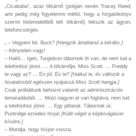
„Cicababa”, azaz titkárnő (polgári nevén Tracey Reed;
ami pedig még figyelemre méltó, hogy a forgatókönyv
szerint fotómodellből lett titkárnő) fekszik az ágyon,
telefoncsörgés.
„ – Vegyem fel, Buck?
[Hangzik ártatlanul a kérdés.]
– Kénytelen vagy!
– Halló… Igen, Turgidson tábornok itt van, de nem tud a
telefonhoz jönni. … A titkárnője, Miss Scott. … Freddy
te vagy az? … Én jól. És te?
[Halkul le, és változik a
hivatalosból egészen nyájassá Miss Scott hangja.]
Csak próbáltunk behozni valamit az adminisztrációs
lemaradásból. … Most nagyon el van foglalva, nem tud
a telefonhoz jönni. … Egy pillanat. Tábornok úr,
Puntridge ezredes hívja!
[Kiált végül a képkivágáson
kívülre.]
– Mondja, hogy hívjon vissza.