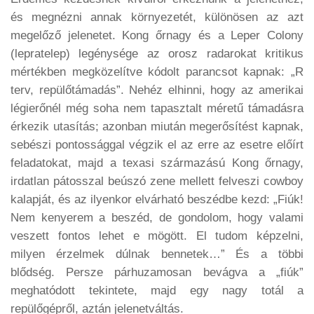
és megnézni annak környezetét, különösen az azt
megelőző jelenetet. Kong őrnagy és a Leper Colony
(lepratelep) legénysége az orosz radarokat kritikus
mértékben megközelítve kódolt parancsot kapnak: „R
terv, repülőtámadás”. Nehéz elhinni, hogy az amerikai
légierőnél még soha nem tapasztalt méretű támadásra
érkezik utasítás; azonban miután megerősítést kapnak,
sebészi pontossággal végzik el az erre az esetre előírt
feladatokat, majd a texasi származású Kong őrnagy,
irdatlan pátosszal beúszó zene mellett felveszi cowboy
kalapját, és az ilyenkor elvárható beszédbe kezd: „Fiúk!
Nem kenyerem a beszéd, de gondolom, hogy valami
veszett fontos lehet e mögött. El tudom képzelni,
milyen érzelmek dúlnak bennetek…” És a többi
blődség. Persze párhuzamosan bevágva a „fiúk”
meghatódott tekintete, majd egy nagy totál a
repülőgépről, aztán jelenetváltás.