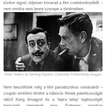
kivéve egyet, teljesen kimarad a film cselekményéből –
nem mintha nem lenne szerepe a történetben.
Peter Sellers és Sterling Hayden. Columbia TriStar/Getty Images
Nem beszéltünk még a film parodisztikus vonásairól –
csupán említést történt a háborús filmek patetikusságát
idéző Kong őrnagyot és a ’lepra telep’ legénységét
bemutató jelenetnél erre. Érdemes azonban