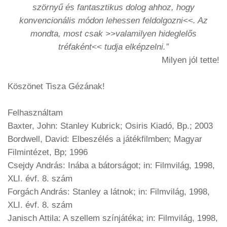
szörnyű és fantasztikus dolog ahhoz, hogy
konvencionális módon lehessen feldolgozni<<. Az
mondta, most csak >>valamilyen hideglelős
tréfaként<< tudja elképzelni.”
Milyen jól tette!
Köszönet Tisza Gézának!
Felhasználtam
Baxter, John: Stanley Kubrick; Osiris Kiadó, Bp.; 2003
Bordwell, David: Elbeszélés a játékfilmben; Magyar
Filmintézet, Bp; 1996
Csejdy András: Inába a bátorságot; in: Filmvilág, 1998,
XLI. évf. 8. szám
Forgách András: Stanley a látnok; in: Filmvilág, 1998,
XLI. évf. 8. szám
Janisch Attila: A szellem színjátéka; in: Filmvilág, 1998,