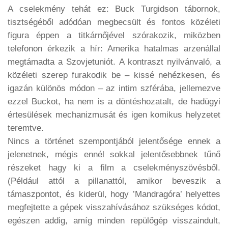
A cselekmény tehát ez: Buck Turgidson tábornok,
tisztségéből adódóan megbecsült és fontos közéleti
figura éppen a titkárnőjével szórakozik, miközben
telefonon érkezik a hír: Amerika hatalmas arzenállal
megtámadta a Szovjetuniót. A kontraszt nyilvánvaló, a
közéleti szerep furakodik be – kissé nehézkesen, és
igazán különös módon – az intim szférába, jellemezve
ezzel Buckot, ha nem is a döntéshozatalt, de hadügyi
értesülések mechanizmusát és igen komikus helyzetet
teremtve.
Nincs a történet szempontjából jelentősége ennek a
jelenetnek, mégis ennél sokkal jelentősebbnek tűnő
részeket hagy ki a film a cselekményszövésből.
(Például attól a pillanattól, amikor beveszik a
támaszpontot, és kiderül, hogy ’Mandragóra’ helyettes
megfejtette a gépek visszahívásához szükséges kódot,
egészen addig, amíg minden repülőgép visszaindult,