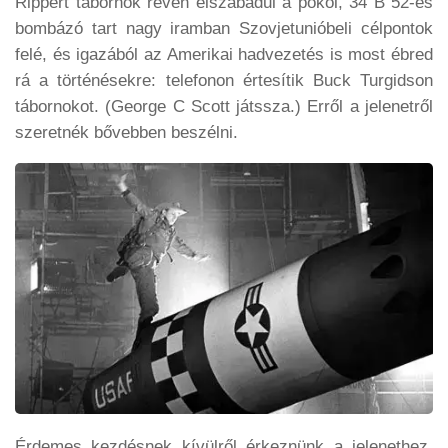
Rippert tábornok révén elszabadul a pokol, 34 B 52-es
bombázó tart nagy iramban Szovjetunióbeli célpontok
felé, és igazából az Amerikai hadvezetés is most ébred
rá a történésekre: telefonon értesítik Buck Turgidson
tábornokot. (George C Scott játssza.) Erről a jelenetről
szeretnék bővebben beszélni.
Érdemes kezdésnek kívülről érkeznünk a jelenethez,