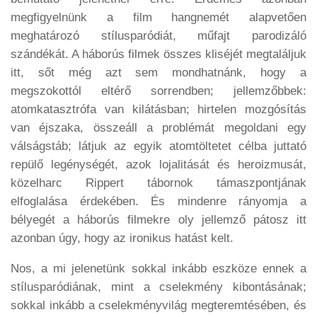
megfigyelnünk a film hangnemét alapvetően
meghatározó stílusparódiát, műfajt parodizáló
szándékát. A háborús filmek összes kliséjét megtaláljuk
itt, sőt még azt sem mondhatnánk, hogy a
megszokottól eltérő sorrendben; jellemzőbbek:
atomkatasztrófa van kilátásban; hirtelen mozgósítás
van éjszaka, összeáll a problémát megoldani egy
válságstáb; látjuk az egyik atomtöltetet célba juttató
repülő legénységét, azok lojalitását és heroizmusát,
közelharc Rippert tábornok támaszpontjának
elfoglalása érdekében. És mindenre rányomja a
bélyegét a háborús filmekre oly jellemző pátosz itt
azonban úgy, hogy az ironikus hatást kelt.
Nos, a mi jelenetünk sokkal inkább eszköze ennek a
stílusparódiának, mint a cselekmény kibontásának;
sokkal inkább a cselekményvilág megteremtésében, és