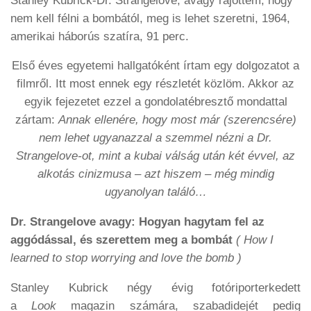
Stanley Kubrick-Dr. Strangelove, avagy rájöttem, hogy
nem kell félni a bombától, meg is lehet szeretni, 1964,
amerikai háborús szatíra, 91 perc.
Első éves egyetemi hallgatóként írtam egy dolgozatot a
filmről. Itt most ennek egy részletét közlöm. Akkor az
egyik fejezetet ezzel a gondolatébresztő mondattal
zártam:
Annak ellenére, hogy most már (szerencsére)
nem lehet ugyanazzal a szemmel nézni a Dr.
Strangelove-ot, mint a kubai válság után két évvel, az
alkotás cinizmusa – azt hiszem – még mindig
ugyanolyan találó…
Dr. Strangelove avagy: Hogyan hagytam fel az
aggódással, és szerettem meg a bombát
( How I
learned to stop worrying and love the bomb )
Stanley Kubrick négy évig fotóriporterkedett
a
Look
magazin számára, szabadidejét pedig