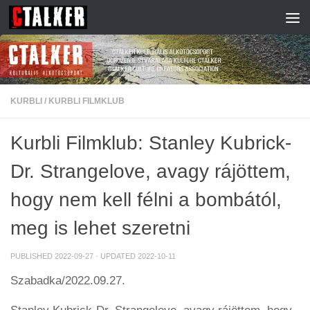
Skip to content
KURBLI
/
KURBLI FILMKLUB
Kurbli Filmklub: Stanley Kubrick-
Dr. Strangelove, avagy rájöttem,
hogy nem kell félni a bombától,
meg is lehet szeretni
PUBLISHED
2022-09-27
· UPDATED
2022-10-11
Szabadka/2022.09.27.