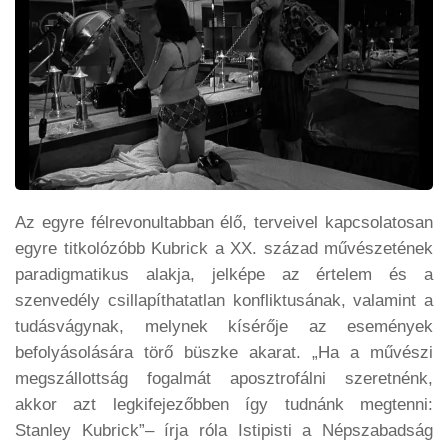
Az egyre félrevonultabban élő, terveivel kapcsolatosan
egyre titkolózóbb Kubrick a XX. század művészetének
paradigmatikus alakja, jelképe az értelem és a
szenvedély csillapíthatatlan konfliktusának, valamint a
tudásvágynak, melynek kísérője az események
befolyásolására törő büszke akarat. „Ha a művészi
megszállottság fogalmát aposztrofálni szeretnénk,
akkor azt legkifejezőbben így tudnánk megtenni:
Stanley Kubrick”– írja róla Istipisti a Népszabadság