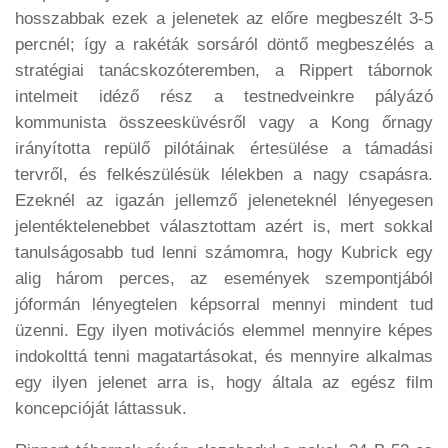
hosszabbak ezek a jelenetek az előre megbeszélt 3-5
percnél; így a rakéták sorsáról döntő megbeszélés a
stratégiai tanácskozóteremben, a Rippert tábornok
intelmeit idéző rész a testnedveinkre pályázó
kommunista összeesküvésről vagy a Kong őrnagy
irányította repülő pilótáinak értesülése a támadási
tervről, és felkészülésük lélekben a nagy csapásra.
Ezeknél az igazán jellemző jeleneteknél lényegesen
jelentéktelenebbet választottam azért is, mert sokkal
tanulságosabb tud lenni számomra, hogy Kubrick egy
alig három perces, az események szempontjából
jóformán lényegtelen képsorral mennyi mindent tud
üzenni. Egy ilyen motivációs elemmel mennyire képes
indokolttá tenni magatartásokat, és mennyire alkalmas
egy ilyen jelenet arra is, hogy általa az egész film
koncepcióját láttassuk.