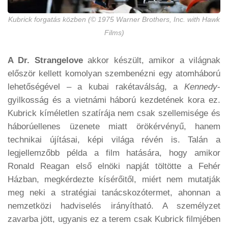
Kubrick forgatás közben (
© 1975 Warner Brothers, Inc. with Hawk
Films
)
A Dr. Strangelove
akkor készült, amikor a világnak
először kellett komolyan szembenézni egy atomháború
lehetőségével – a kubai rakétaválság, a
Kennedy
-
gyilkosság és a vietnámi háború kezdetének kora ez.
Kubrick kíméletlen szatírája nem csak szellemisége és
háborúellenes üzenete miatt örökérvényű, hanem
technikai újításai, képi világa révén is. Talán a
legjellemzőbb példa a film hatására, hogy amikor
Ronald Reagan első elnöki napját töltötte a Fehér
Házban, megkérdezte kísérőitől, miért nem mutatják
meg neki a stratégiai tanácskozótermet, ahonnan a
nemzetközi hadviselés irányítható. A személyzet
zavarba jött, ugyanis ez a terem csak Kubrick filmjében