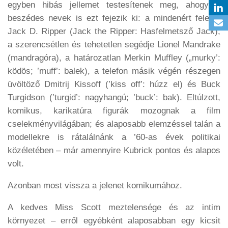
egyben hibás jellemet testesítenek meg, ahogy a
beszédes nevek is ezt fejezik ki: a mindenért felelős
Jack D. Ripper (Jack the Ripper: Hasfelmetsző Jack),
a szerencsétlen és tehetetlen segédje Lionel Mandrake
(mandragóra), a határozatlan Merkin Muffley („murky’:
ködös; ’muff’: balek), a telefon másik végén részegen
üvöltöző Dmitrij Kissoff (’kiss off’: húzz el) és Buck
Turgidson (’turgid’: nagyhangú; ’buck’: bak). Eltúlzott,
komikus, karikatúra figurák mozognak a film
cselekményvilágában; és alaposabb elemzéssel talán a
modellekre is rátalálnánk a ’60-as évek politikai
közéletében – már amennyire Kubrick pontos és alapos
volt.
Azonban most vissza a jelenet komikumához.
A kedves Miss Scott meztelensége és az intim
környezet – erről egyébként alaposabban egy kicsit