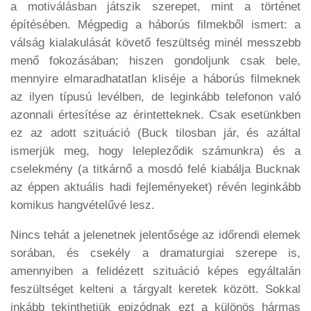
a motiválásban játszik szerepet, mint a történet
építésében. Mégpedig a háborús filmekből ismert: a
válság kialakulását követő feszültség minél messzebb
menő fokozásában; hiszen gondoljunk csak bele,
mennyire elmaradhatatlan kliséje a háborús filmeknek
az ilyen típusú levélben, de leginkább telefonon való
azonnali értesítése az érintetteknek. Csak esetünkben
ez az adott szituáció (Buck tilosban jár, és azáltal
ismerjük meg, hogy lelepleződik számunkra) és a
cselekmény (a titkárnő a mosdó felé kiabálja Bucknak
az éppen aktuális hadi fejleményeket) révén leginkább
komikus hangvételűvé lesz.
Nincs tehát a jelenetnek jelentősége az időrendi elemek
sorában, és csekély a dramaturgiai szerepe is,
amennyiben a felidézett szituáció képes egyáltalán
feszültséget kelteni a tárgyalt keretek között. Sokkal
inkább tekinthetjük epizódnak ezt a különös hármas