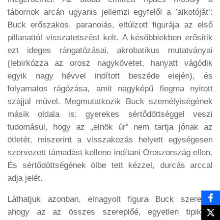
tábornok arcán ugyanis jellemzi egyfelől a ’alkotóját’:
Buck erőszakos, paranoiás, eltúlzott figurája az első
pillanattól visszatetszést kelt. A későbbiekben erősítik
ezt ideges rángatózásai, akrobatikus mutatványai
(lebirkózza az orosz nagykövetet, hanyatt vágódik
egyik nagy hévvel indított beszéde elején), és
folyamatos rágózása, amit nagyképű flegma nyitott
szájjal művel. Megmutatkozik Buck személyiségének
másik oldala is: gyerekes sértődöttséggel veszi
tudomásul, hogy az „elnök úr” nem tartja jónak az
ötletét, miszerint a visszakozás helyett egységesen
szervezett támadást kellene indítani Oroszország ellen.
És sértődöttségének ölbe tett kézzel, durcás arccal
adja jelét.
Láthatjuk azonban, elnagyolt figura Buck szerepe,
ahogy az az összes szereplőé, egyetlen tipikus,