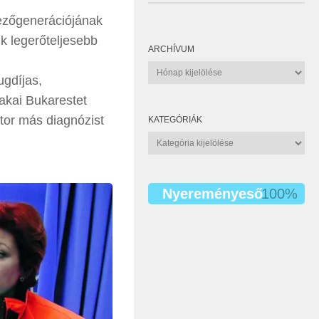
dezőgenerációjának
ik legerőteljesebb
ARCHÍVUM
Archívum
ugdíjas,
zakai Bukarestet
tor más diagnózist
KATEGÓRIÁK
Kategóriák
Nyereményeső
100%