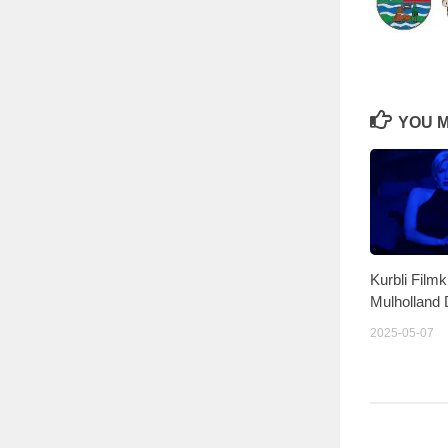
YOU M
Kurbli Film
Mulholland 
2025-05-07