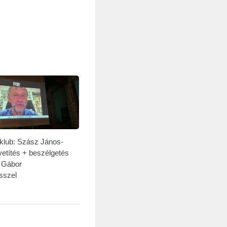
mklub: Szász János-
etítés + beszélgetés
 Gábor
ésszel