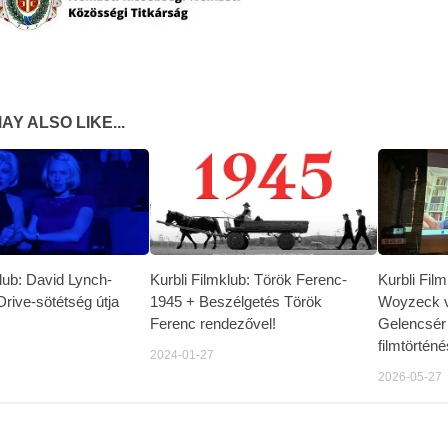
AY ALSO LIKE...
klub: David Lynch-
Kurbli Filmklub: Török Ferenc-
Kurbli Fil
Drive-sötétség útja
1945 + Beszélgetés Török
Woyzeck v
Ferenc rendezővel!
Gelencsér
filmtörtén
2024-01-27
2026-05-27