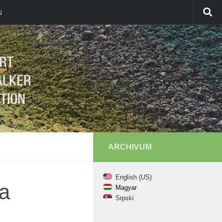
N
ARCHIVUM
English (US)
la
Magyar
Srpski