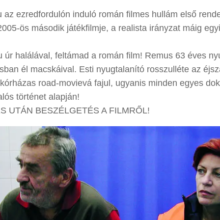
iu az ezredfordulón induló román filmes hullám első ren
2005-ös második játékfilmje, a realista irányzat máig egy
 úr halálával, feltámad a román film! Remus 63 éves ny
sban él macskáival. Esti nyugtalanító rosszulléte az éjs
kórházas road-movievá fajul, ugyanis minden egyes dok
Valós történet alapján!
ÉS UTÁN BESZÉLGETÉS A FILMRŐL!