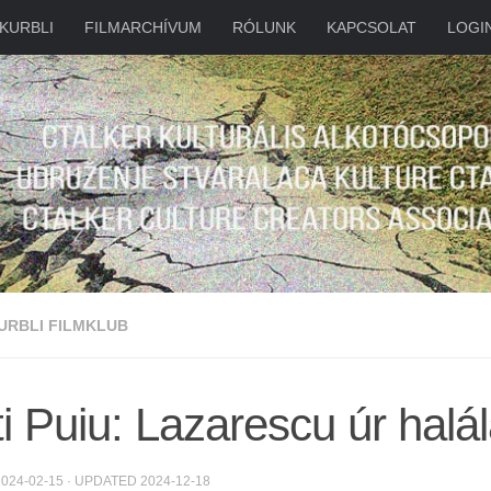
KURBLI
FILMARCHÍVUM
RÓLUNK
KAPCSOLAT
LOGI
URBLI FILMKLUB
ti Puiu: Lazarescu úr halá
2024-02-15
· UPDATED
2024-12-18