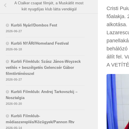
A Ctalker csapat filmjét, a Muskátlit most
Cristi Pu
két nyugdíjas klub látta vendégül
főalakja. 
alkotása.
Kurbli Nyár//Dombos Fest
2026-06-27
Lazarescu
panellaká
Kurbli NYÁR//Homeland Festival
behálózó 
2026-06-18
állít fel. 
Kurbli Filmklub: Szász János-Woyzeck
A VETÍT
vetítés + beszélgetés Gelencsér Gábor
filmtörténésszel
2026-05-27
Kurbli Filmklub: Andrej Tarkovszkij –
Nosztalgia
2026-05-20
Kurbli Filmklub-
médiaszereplés/Közügyek/Pannon Rtv
2026-05-14