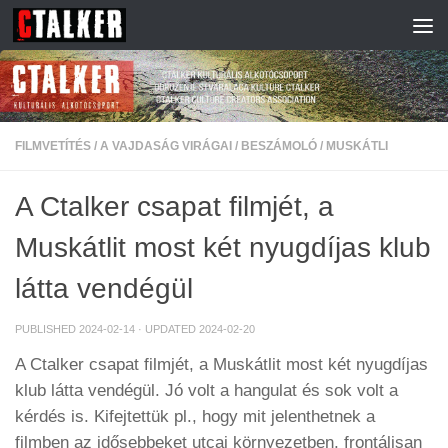
Skip to content
FILMVETÍTÉS
/
A VAJDASÁG VIRÁGAI
/
BESZÁMOLÓ
/
MUSKÁTLI
A Ctalker csapat filmjét, a
Muskátlit most két nyugdíjas klub
látta vendégül
PUBLISHED
2024-02-14
· UPDATED
2024-02-20
A Ctalker csapat filmjét, a Muskátlit most két nyugdíjas
klub látta vendégül. Jó volt a hangulat és sok volt a
kérdés is. Kifejtettük pl., hogy mit jelenthetnek a
filmben az idősebbeket utcai környezetben, frontálisan