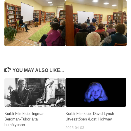
YOU MAY ALSO LIKE...
Kurbli Filmklub: David Lynch-
Kurbli Filmklub: Ingmar
Útvesztőben /Lost Highway
Bergman-Tükör által
homályosan
2025-04-03