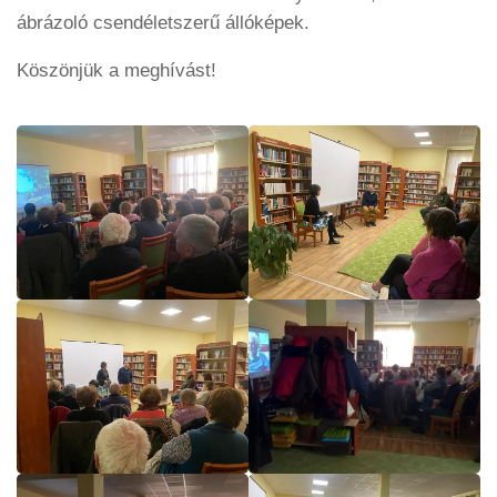
ábrázoló csendéletszerű állóképek.
Köszönjük a meghívást!