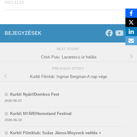
2021-11-25
BEJEGYZÉSEK
NEXT STORY
Cristi Puiu: Lazarescu úr halála
PREVIOUS STORY
Kurbli Filmlub: Ingmar Bergman-A nap vége
Kurbli Nyár//Dombos Fest
2026-06-27
Kurbli NYÁR//Homeland Festival
2026-06-18
Kurbli Filmklub: Szász János-Woyzeck vetítés +