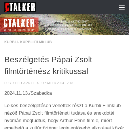
Skip to content
KURBLI
/
KURBLI FILMKLUB
Beszélgetés Pápai Zsolt
filmtörténész kritikussal
PUBLISHED
2024-11-14
· UPDATED
2024-12-18
2024.11.13./Szabadka
Lelkes beszélgetésen vehettek részt a Kurbli Filmklub
nézői! Pápai Zsolt filmtörténeti tudása és anekdotái
nyomán megtudtuk, hogy Arthur Penn filmje, miért
emelhető a kultúrtörténet legjelentősebb alkotásai közé;