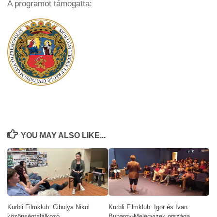
A programot támogatta:
YOU MAY ALSO LIKE...
Kurbli Filmklub: Cibulya Nikol
Kurbli Filmklub: Igor és Ivan
közönségtalálkozó
Buharov-Melegvizek országa