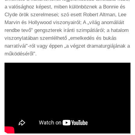
a valósághoz képest, miben különböznek a Bonnie és
Clyde örök szerelmesei; szó esett Robert Altman, Lee
Marvin és Hollywood viszonyairól; A „világ anomáliáit
rendbe tevő” gengszterek iránti szimpátiáról; a hatalom
viszonylatában szemlélhető „emelkedés és bukás
narratívái”-ról vagy éppen „a végzet dramaturgiájának a
működéséről”.