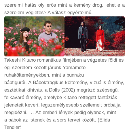
szerelmi hatás oly erős mint a kemény drog, lehet e a
szerelem végletes? A válasz egyértelmű.
Takeshi Kitano romantikus filmjében a végzetes földi és
égi szerelem között járunk Yamamoto
ruhakölteményekben, mint a bunraku
bábfigurái.
A
Bábok
tragikus költemény, vizuális élmény,
esztétikai kihívás, a Dolls (2002) megrázó szépségű,
felkavaró
élmény, amelybe Kitano
rettegett fantáziák
jeleneteit keveri, legszemélyesebb szellemeit próbálja
megidézn
i. …
Az emberi lények pedig olyanok, mint
a
bábok
az istenek és a sors tervei között.
(Elida
Tendler)