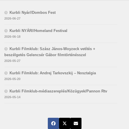
Kurbli Nyár//Dombos Fest
2026-06-27
Kurbli NYÁR//Homeland Festival
2026-06-18
Kurbli Filmklub: Szász János-Woyzeck vetítés +
beszélgetés Gelencsér Gábor filmtörténésszel
2026-05-27
Kurbli Filmklub: Andrej Tarkovszkij – Nosztalgia
2026-05-20
Kurbli Filmklub-médiaszereplés/Közügyek/Pannon Rtv
2026-05-14