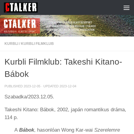
Skip to content
KURBLI
/
KURBLI FILMKLUB
Kurbli Filmklub: Takeshi Kitano-
Bábok
PUBLISHED
2023-12-05
· UPDATED
2023-12-04
Szabadka/2023.12.05.
Takeshi Kitano: Bábok, 2002, japán romantikus dráma,
114 p.
A
Bábok
, hasonlóan Wong Kar-wai
Szerelemre