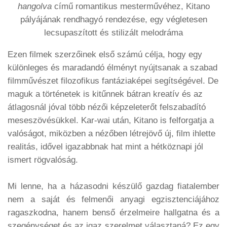
hangolva
című romantikus mesterművéhez, Kitano
pályájának rendhagyó rendezése, egy végletesen
lecsupaszított és stilizált melodráma
Ezen filmek szerzőinek első számú célja, hogy egy
különleges és maradandó élményt nyújtsanak a szabad
filmművészet filozofikus fantáziaképei segítségével. De
maguk a történetek is kitűnnek bátran kreatív és az
átlagosnál jóval több nézői képzeleterőt felszabadító
meseszövésükkel. Kar-wai után, Kitano is felforgatja a
valóságot, miközben a nézőben létrejövő új, film ihlette
realitás, idővel igazabbnak hat mint a hétköznapi jól
ismert rögvalóság.
Mi lenne, ha a házasodni készülő gazdag fiatalember
nem a saját és felmenői anyagi egzisztenciájához
ragaszkodna, hanem benső érzelmeire hallgatna és a
szegénységet és az igaz szerelmet választaná? Ez egy