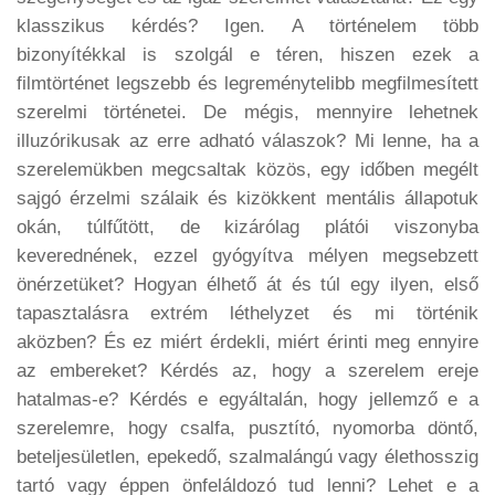
klasszikus kérdés? Igen. A történelem több
bizonyítékkal is szolgál e téren, hiszen ezek a
filmtörténet legszebb és legreménytelibb megfilmesített
szerelmi történetei. De mégis, mennyire lehetnek
illuzórikusak az erre adható válaszok? Mi lenne, ha a
szerelemükben megcsaltak közös, egy időben megélt
sajgó érzelmi szálaik és kizökkent mentális állapotuk
okán, túlfűtött, de kizárólag plátói viszonyba
keverednének, ezzel gyógyítva mélyen megsebzett
önérzetüket? Hogyan élhető át és túl egy ilyen, első
tapasztalásra extrém léthelyzet és mi történik
aközben? És ez miért érdekli, miért érinti meg ennyire
az embereket? Kérdés az, hogy a szerelem ereje
hatalmas-e? Kérdés e egyáltalán, hogy jellemző e a
szerelemre, hogy csalfa, pusztító, nyomorba döntő,
beteljesületlen, epekedő, szalmalángú vagy élethosszig
tartó vagy éppen önfeláldozó tud lenni? Lehet e a