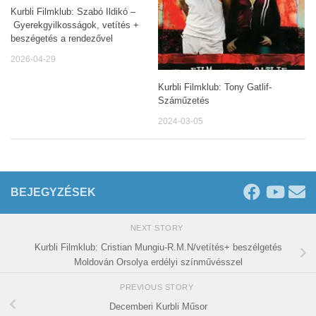
Kurbli Filmklub: Szabó Ildikó –
Gyerekgyilkosságok, vetítés +
beszégetés a rendezővel
2026-04-29
Kurbli Filmklub: Tony Gatlif-
Száműzetés
2024-03-05
BEJEGYZÉSEK
NEXT STORY
Kurbli Filmklub: Cristian Mungiu-R.M.N/vetítés+ beszélgetés
Moldován Orsolya erdélyi színművésszel
PREVIOUS STORY
Decemberi Kurbli Műsor