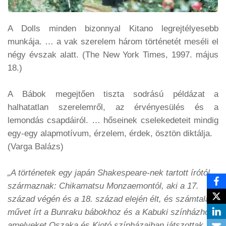
A Dolls minden bizonnyal Kitano legrejtélyesebb
munkája. … a vak szerelem három történetét meséli el
négy évszak alatt.
(The New York Times, 1997. május
18.)
A
Bábok
megejtően tiszta sodrású példázat a
halhatatlan szerelemről, az érvényesülés és a
lemondás csapdáiról. … hőseinek cselekedeteit mindig
egy-egy alapmotívum, érzelem, érdek, ösztön diktálja.
(Varga Balázs)
„A történetek egy japán Shakespeare-nek tartott írótól
származnak: Chikamatsu Monzaemontól, aki a 17.
század végén és a 18. század elején élt, és számtalan
művet írt a Bunraku bábokhoz és a Kabuki színházhoz,
amelyeket Oszaka és Kiotó színházaiban játszottak. …