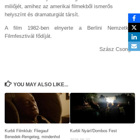
miliőjét, amihez az amerikai filmekből ismerős
helyszínt és dramaturgiát társít.
A film 1982-ben elnyerte a Berlini Nemzetközi
Filmfesztivál fődíját.
Szász Csongor
YOU MAY ALSO LIKE...
Kurbli Filmklub: Fliegauf
Kurbli Nyár//Dombos Fest
Benedek-Rengeteg, mindenhol
2026-06-27