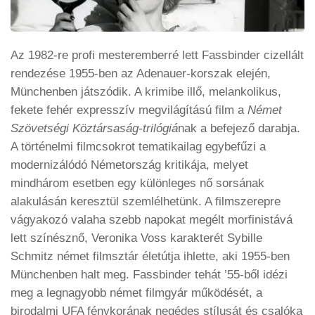
Az 1982-re profi mesteremberré lett Fassbinder cizellált
rendezése 1955-ben az Adenauer-korszak elején,
Münchenben játszódik. A krimibe illő, melankolikus,
fekete fehér expresszív megvilágítású film a
Német
Szövetségi Köztársaság-trilógiá
nak a befejező darabja.
A történelmi filmcsokrot tematikailag egybefűzi a
modernizálódó Németország kritikája, melyet
mindhárom esetben egy különleges nő sorsának
alakulásán keresztül szemlélhetünk. A filmszerepre
vágyakozó valaha szebb napokat megélt morfinistává
lett színésznő, Veronika Voss karakterét Sybille
Schmitz német filmsztár életútja ihlette, aki 1955-ben
Münchenben halt meg. Fassbinder tehát ’55-ből idézi
meg a legnagyobb német filmgyár működését, a
birodalmi UFA fénykorának negédes stílusát és csalóka