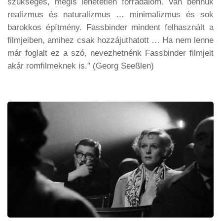
szükséges, mégis lehetetlen forradalom. Van bennük
realizmus és naturalizmus … minimalizmus és sok
barokkos építmény. Fassbinder mindent felhasznált a
filmjeiben, amihez csak hozzájuthatott … Ha nem lenne
már foglalt ez a szó, nevezhetnénk Fassbinder filmjeit
akár romfilmeknek is.” (Georg Seeßlen)