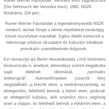
Rainer Werner Fassbinder: Veronika Voss vágyakozása
(Die Sehnsucht der Veronika Voss), 1982, NSZK
filmdráma, 104 perc.
Rainer Werner Fassbinder a legeredményesebb NSZK
rendező, akinek filmjei a német néplélekkel mindvégig
közeli viszonyban maradtak. Egész életén keresztül a
hétköznapi urbánus társadalmi és kulturális kérdések
provokatív szemléltetésén dolgozott.
Ezt támasztja alá
Berlin Alexanderplatz
című történelmi
tévésorozata is amellyel, elmondása szerint megalkotta
saját életének látomását, „spirituális
önéletrajzát”.
Autorenfilm
jeiben (szerzői film)
megtalálható „a brechti elem, a tandrámaszerűség, az
elidegenítés; fellelhető bennük a kleisti elem, azoknak
az elidegenítő kiáltása, akik számára nincs segítség
ezen a világon; és fellelhető bennük a hölderlini elem, a