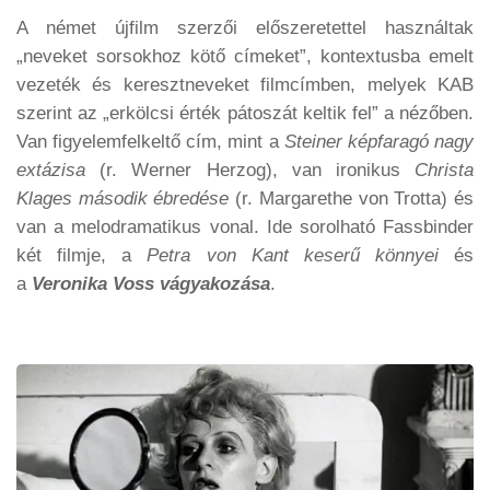
A német újfilm szerzői előszeretettel használtak
„neveket sorsokhoz kötő címeket”, kontextusba emelt
vezeték és keresztneveket filmcímben, melyek KAB
szerint az „erkölcsi érték pátoszát keltik fel” a nézőben.
Van figyelemfelkeltő cím, mint a
Steiner képfaragó nagy
extázisa
(r. Werner Herzog), van ironikus
Christa
Klages második ébredése
(r. Margarethe von Trotta) és
van a melodramatikus vonal. Ide sorolható Fassbinder
két filmje, a
Petra von Kant keserű könnyei
és
a
Veronika Voss vágyakozása
.