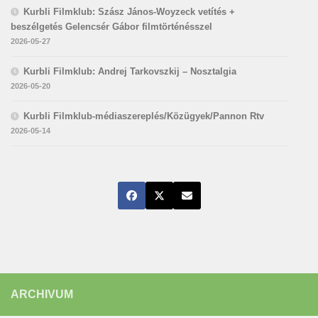
Kurbli Filmklub: Szász János-Woyzeck vetítés +
beszélgetés Gelencsér Gábor filmtörténésszel
2026-05-27
Kurbli Filmklub: Andrej Tarkovszkij – Nosztalgia
2026-05-20
Kurbli Filmklub-médiaszereplés/Közügyek/Pannon Rtv
2026-05-14
ARCHIVUM