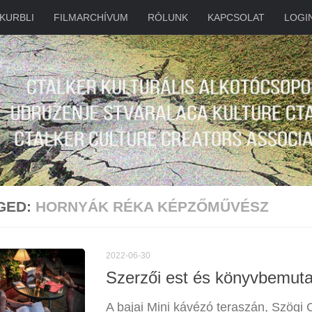
KURBLI
FILMARCHÍVUM
RÓLUNK
KAPCSOLAT
LOGI
GED:
HORNYÁK RÉKA KÉPZŐMŰVÉSZ
2022-06-30
Szerzői est és könyvbemuta
A bajai Mini kávézó teraszán, Szögi 