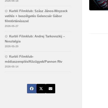
2026-06-18
Kurbli Filmklub: Szász János-Woyzeck
vetítés + beszélgetés Gelencsér Gábor
filmtörténésszel
2026-05-27
Kurbli Filmklub: Andrej Tarkovszkij –
Nosztalgia
2026-05-20
Kurbli Filmklub-
médiaszereplés/Közügyek/Pannon Rtv
2026-05-14