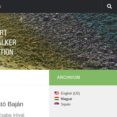
N
ARCHIVUM
English (US)
Magyar
tó Baján
Srpski
Csaba íróval