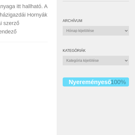
nyaga itt hallható. A
 házigazdái Hornyák
ARCHÍVUM
i szerző
Archívum
rendező
KATEGÓRIÁK
Kategóriák
Nyereményeső
100%