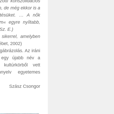
ötti konszolidációs
, de még ekkor is a
tetésüket. … A nők
m« egyre nyíltabb,
Sz. E.)
 sikerrel, amelyben
ébet, 2002)
gábrázolás. Az iráni
k egy újabb név a
 kultúrkörből vett
mnyelv egyetemes
Szász Csongor