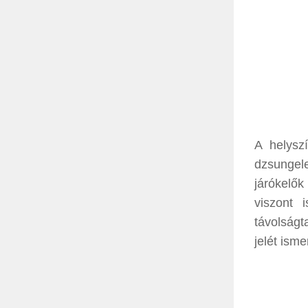
A helysz
dzsungele
járókelők
viszont 
távolságt
jelét ism