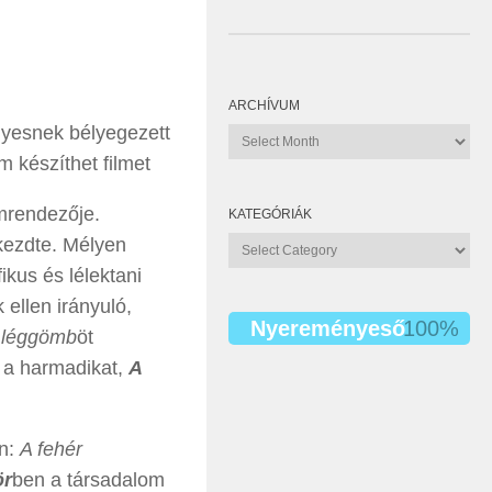
ARCHÍVUM
élyesnek bélyegezett
Archívum
 készíthet filmet
lmrendezője.
KATEGÓRIÁK
kezdte. Mélyen
Kategóriák
ikus és lélektani
ellen irányuló,
Nyereményeső
100%
r léggömb
öt
 a harmadikat,
A
án:
A fehér
ör
ben a társadalom