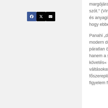
margójára
szót.” (V
és anyagi
hogy ebbe
Panahi „d
modern dr
páratlan 
hanem a s
követés« 
váltásoka
főszerepl
figyelem f