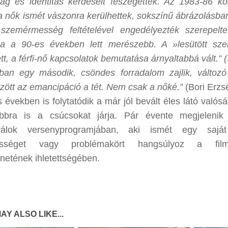
ág és identitás kérdéseit feszegették. Az 1983-86 köz
 nők ismét vászonra kerülhettek, sokszínű ábrázolásban
 szemérmesség feltételével engedélyezték szerepel
sa a 90-es években lett merészebb. A »lesütött sze
tt, a férfi-nő kapcsolatok bemutatása árnyaltabbá vált.” (
ban egy második, csöndes forradalom zajlik, változó
zött az emancipáció a tét. Nem csak a nőké.”
(Bori Erzs
 években is folytatódik a már jól bevált éles látó valósá
ábbra is a csúcsokat járja. Pár évente megjeleni
tiválok versenyprogramjában, aki ismét egy saját
etességet vagy problémakört hangsúlyoz a fil
ténetének ihletettségében.
AY ALSO LIKE...