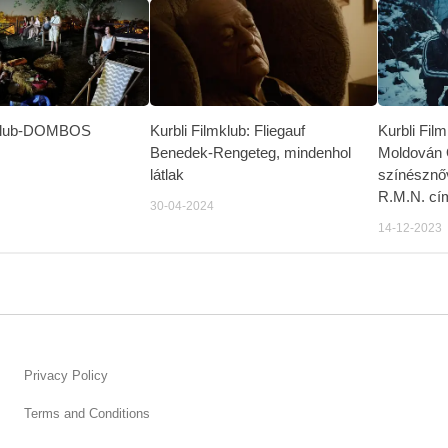
mklub-DOMBOS
Kurbli Filmklub: Fliegauf
Kurbli Fil
Benedek-Rengeteg, mindenhol
Moldován O
látlak
színésznőv
R.M.N. cím
30-04-2024
14-12-2023
Privacy Policy
Terms and Conditions