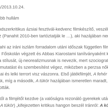
/2013.10.24.
jabb hullám
dszerkritikus ázsiai fesztivál-kedvenc filmkészítő, vesz
(Panahit 2010-ben tartóztatják le …), aki hazájában nem
ahi az iráni iszlám forradalom utáni időszak független fi
s Főiskolán végzett és Abbas Kiarostami tanítványaként 
 stílusát, új-neorealizmusnak is nevezik, mert szociograf
mutatást és szembesítést végez, miközben a perzsa nők 
ikai és lelki terrort visz vászonra. Első játékfilmjét,
A fehé
ák, míg a második,
A tükör
hazájában ismeretlen maradt,
tották.
től a filmjétől kezdve (a valóságra rezonáló gyerekek ut
,
A tükör
) „kifejezetten kritikus hangon beszél Iránról:
A k