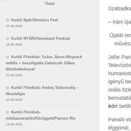
Napja
Szabadka
Kurbli Nyár//Dombos Fest
–
Iráni ú
27-06-2026
Újabb ren
Kurbli NYÁR//Homeland Festival
művész 
18-06-2026
Jafar Pan
Kurbli Filmklub: Szász János-Woyzeck
vetítés + beszélgetés Gelencsér Gábor
Televízió
filmtörténésszel
humanista
27-05-2026
igényű be
Kurbli Filmklub: Andrej Tarkovszkij –
reális fiz
Nosztalgia
bemutatt
20-05-2026
kör
t betil
Kurbli Filmklub-
médiaszereplés/Közügyek/Pannon Rtv
Panahi et
14-05-2026
léggömb