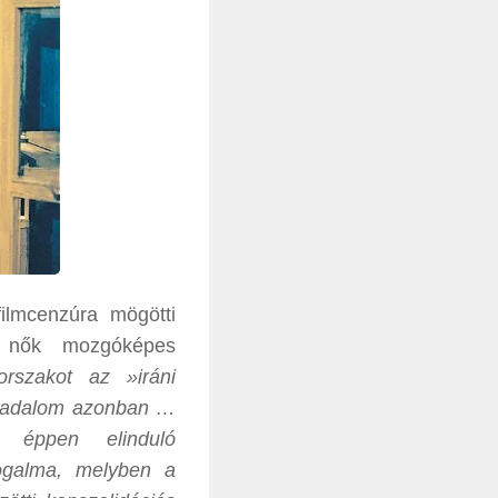
filmcenzúra mögötti
– nők mozgóképes
rszakot az »iráni
orradalom azonban …
 éppen elinduló
fogalma, melyben a