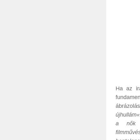
Ha az irá
fundame
ábrázolá
újhullám«
a nők á
filmművé