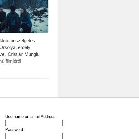
mklub: beszélgetés
rsolya, erdélyi
el, Cristian Mungiu
ű filmjéről
Username or Email Address
Password