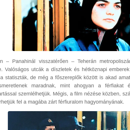
ín – Panahinál visszatérően – Teherán metropoliszán
. Valóságos utcák a díszletek és hétköznapi emberek
 a statiszták, de még a főszereplők között is akad amat
ismeretlenek maradnak, mint ahogyan a férfiakat 
artással szemlélhetjük. Mégis, a film nézése közben, sz
erhetjük fel a magába zárt férfiuralom hagyományának.