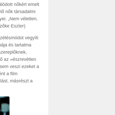
lódott nőkért emelt
lő nők társadalmi
yei. „Nem véletlen,
Szőke Eszter)
zélésmódot vegyíti
ája és tartalma
szereplőknek,
ző az »észrevétlen
 sem veszi ezeket a
nt a film
lást, másrészt a