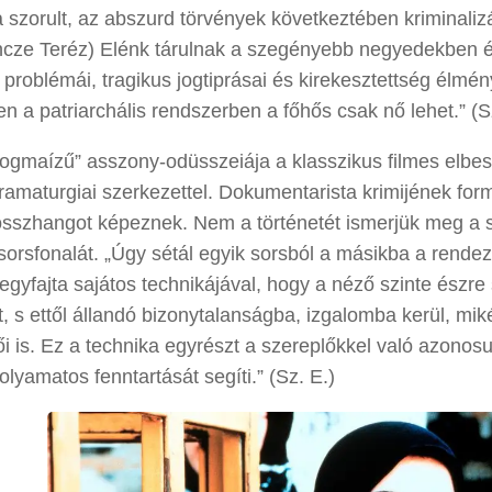
 szorult, az abszurd törvények következtében kriminalizá
incze Teréz) Elénk tárulnak a szegényebb negyedekben é
 problémái, tragikus jogtiprásai és kirekesztettség élmén
n a patriarchális rendszerben a főhős csak nő lehet.” (
ogmaízű” asszony-odüsszeiája a klasszikus filmes elbes
amaturgiai szerkezettel. Dokumentarista krimijének form
összhangot képeznek. Nem a történetét ismerjük meg a 
orsfonalát. „Úgy sétál egyik sorsból a másikba a rende
egyfajta sajátos technikájával, hogy a néző szinte észre
t, s ettől állandó bizonytalanságba, izgalomba kerül, miké
ői is. Ez a technika egyrészt a szereplőkkel való azonosu
olyamatos fenntartását segíti.” (Sz. E.)