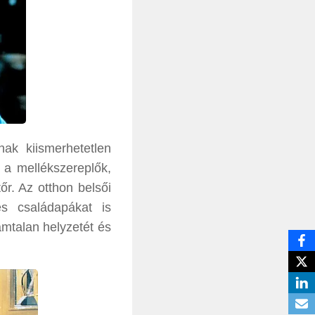
ak kiismerhetetlen
 a mellékszereplők,
őr. Az otthon belsői
és családapákat is
ámtalan helyzetét és