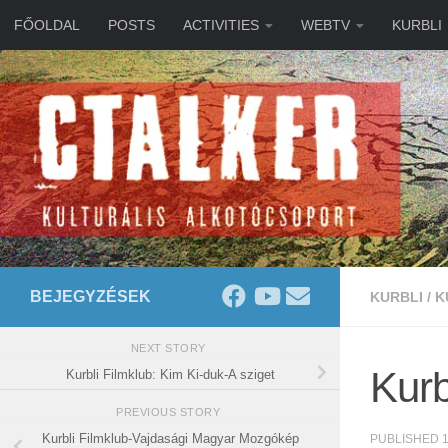
FŐOLDAL
POSTS
ACTIVITIES
WEBTV
KURBLI
Skip to content
BEJEGYZÉSEK
KURBLI
/
K
NEXT STORY
Kurb
Kurbli Filmklub: Kim Ki-duk-A sziget
PREVIOUS STORY
Kurbli Filmklub-Vajdasági Magyar Mozgókép
PUBLISHED