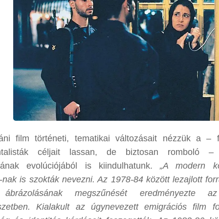
ni film történeti, tematikai változásait nézzük a – 
ntalisták céljait lassan, de biztosan romboló 
sának evolúciójából is kiindulhatunk.
„A modern ko
-nak is szokták nevezni. Az 1978-84 között lezajlott f
brázolásának megszűnését eredményezte az
szetben. Kialakult az úgynevezett emigrációs film 