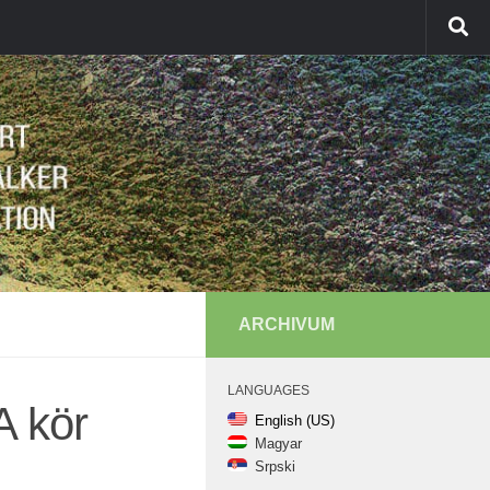
ARCHIVUM
LANGUAGES
A kör
English (US)
Magyar
Srpski