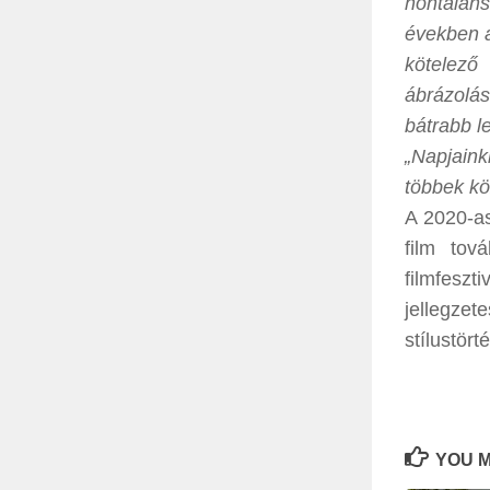
hontalans
években a
kötelező
ábrázolá
bátrabb le
„Napjaink
többek kö
A 2020-as
film tov
filmfesz
jellegz
stílustör
YOU M