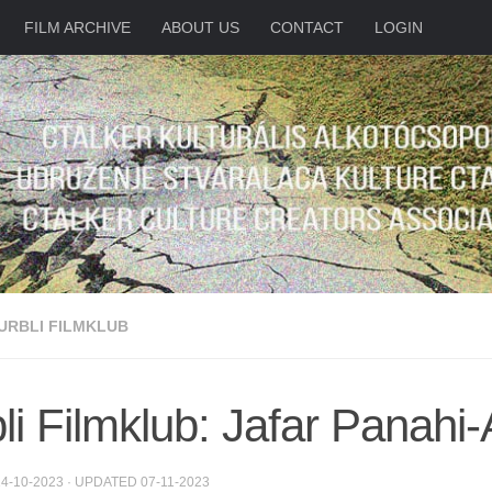
FILM ARCHIVE
ABOUT US
CONTACT
LOGIN
URBLI FILMKLUB
li Filmklub: Jafar Panahi-
14-10-2023
· UPDATED
07-11-2023