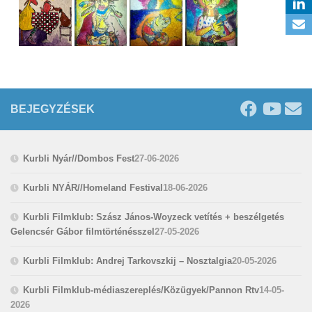
BEJEGYZÉSEK
Kurbli Nyár//Dombos Fest
27-06-2026
Kurbli NYÁR//Homeland Festival
18-06-2026
Kurbli Filmklub: Szász János-Woyzeck vetítés + beszélgetés
Gelencsér Gábor filmtörténésszel
27-05-2026
Kurbli Filmklub: Andrej Tarkovszkij – Nosztalgia
20-05-2026
Kurbli Filmklub-médiaszereplés/Közügyek/Pannon Rtv
14-05-
2026