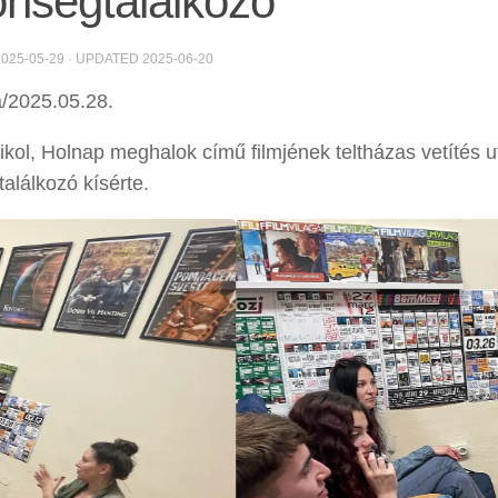
nségtalálkozó
2025-05-29
· UPDATED
2025-06-20
/2025.05.28.
ikol, Holnap meghalok című filmjének teltházas vetítés 
alálkozó kísérte.