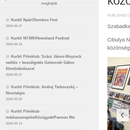
közö
meghalok
PUBLISHED
Kurbli Nyár//Dombos Fest
Szabadka
2026-06-27
Kurbli NYÁR//Homeland Festival
Cibulya N
2026-06-18
közönségt
Kurbli Filmklub: Szász János-Woyzeck
vetítés + beszélgetés Gelencsér Gábor
filmtörténésszel
2026-05-27
Kurbli Filmklub: Andrej Tarkovszkij –
Nosztalgia
2026-05-20
Kurbli Filmklub-
médiaszereplés/Közügyek/Pannon Rtv
2026-05-14