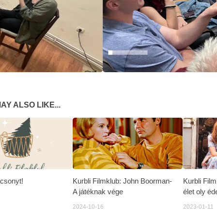
AY ALSO LIKE...
csonyt!
Kurbli Filmklub: John Boorman-
Kurbli Fil
A játéknak vége
élet oly éd
2024-10-16
2023-01-11