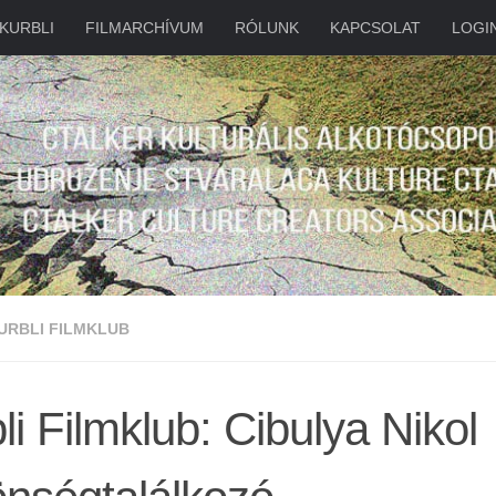
KURBLI
FILMARCHÍVUM
RÓLUNK
KAPCSOLAT
LOGI
URBLI FILMKLUB
li Filmklub: Cibulya Nikol