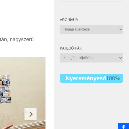
ARCHÍVUM
Archívum
után, nagyszerű
KATEGÓRIÁK
Kategóriák
Nyereményeső
100%