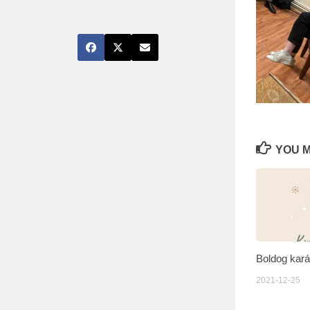
YOU M
Boldog kará
2021-12-25