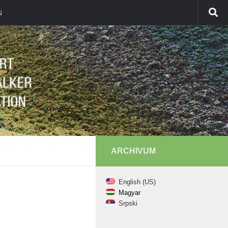
N
ARCHIVUM
English (US)
Magyar
Srpski