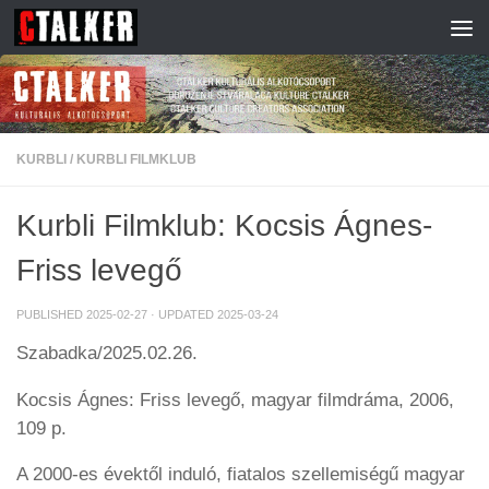
Skip to content
KURBLI
/
KURBLI FILMKLUB
Kurbli Filmklub: Kocsis Ágnes-
Friss levegő
PUBLISHED
2025-02-27
· UPDATED
2025-03-24
Szabadka/2025.02.26.
Kocsis Ágnes: Friss levegő, magyar filmdráma, 2006,
109 p.
A 2000-es évektől induló, fiatalos szellemiségű magyar