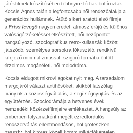
játékfilmek készítésében többnyire férfiak brillíroztak.
Kocsis Ágnes talán a legfontosabb női rendezőalakja a
generációs hullámnak. Átütő sikert aratott első filmje
a
Friss levegő
nagyon eredeti atmoszférájú és különös
valóságérzékeléssel elkészített, női nézőpontot
hangsúlyozó, szociografikus retro-kulisszák között
játszódó, személyes sorsokra fókuszáló, rendkívül
kifejező minimalizmussal, szigorú formába öntött
érzelmes magánéleti, női melodráma.
Kocsis eldugott mikrovilágokat nyit meg. A társadalom
margójáról választ antihősöket, akikből látszólag
hiányzik a közösségvállalás, a segítségnyújtás és az
együttérzés. Szociodrámája a hetvenes évek
nemzedéki közérzetfilmjeire emlékeztet. A hangsúly az
emberben folyamatként megélt ezredfordulós
rendszerváltás ellentmondásos, hol groteszken
passzív, hol kitörés közeli kommunikációképtelen