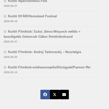
Kurbli Nyár//Dombos Fest
2026-06-27
Kurbli NYÁR//Homeland Festival
2026-06-18
Kurbli Filmklub: Szász János-Woyzeck vetítés +
beszélgetés Gelencsér Gábor filmtörténésszel
2026-05-27
Kurbli Filmklub: Andrej Tarkovszkij – Nosztalgia
2026-05-20
Kurbli Filmklub-médiaszereplés/Közügyek/Pannon Rtv
2026-05-14