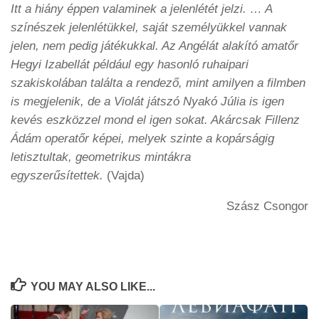
Itt a hiány éppen valaminek a jelenlétét jelzi. … A
színészek jelenlétükkel, saját személyükkel vannak
jelen, nem pedig játékukkal. Az Angélát alakító amatőr
Hegyi Izabellát például egy hasonló ruhaipari
szakiskolában találta a rendező, mint amilyen a filmben
is megjelenik, de a Violát játszó Nyakó Júlia is igen
kevés eszközzel mond el igen sokat. Akárcsak Fillenz
Ádám operatőr képei, melyek szinte a kopárságig
letisztultak, geometrikus mintákra
egyszerűsítettek.
(Vajda)
Szász Csongor
YOU MAY ALSO LIKE...