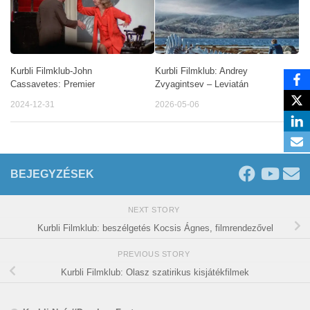
Kurbli Filmklub-John
Kurbli Filmklub: Andrey
Cassavetes: Premier
Zvyagintsev – Leviatán
2024-12-31
2026-05-06
BEJEGYZÉSEK
NEXT STORY
Kurbli Filmklub: beszélgetés Kocsis Ágnes, filmrendezővel
PREVIOUS STORY
Kurbli Filmklub: Olasz szatirikus kisjátékfilmek