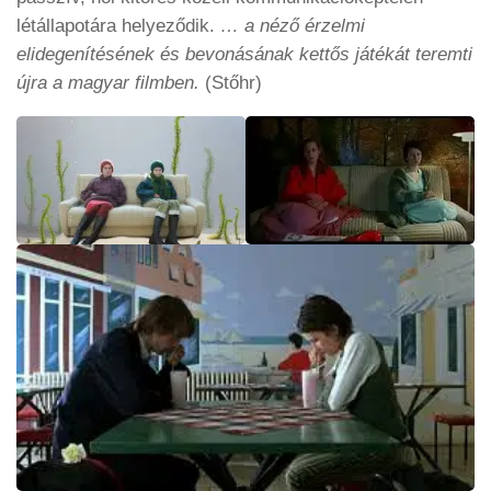
létállapotára helyeződik.
… a néző érzelmi
elidegenítésének és bevonásának kettős játékát teremti
újra a magyar filmben.
(Stőhr)