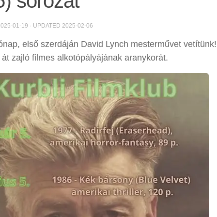
) sorozat
2025-01-19
· UPDATED
2025-02-06
nap, első szerdáján David Lynch mesterművet vetítünk
 át zajló filmes alkotópályájának aranykorát.