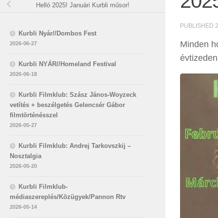
2025
Helló 2025! Januári Kurbli műsor!
PUBLISHED
Kurbli Nyár//Dombos Fest
Minden hó
2026-06-27
évtizeden
Kurbli NYÁR//Homeland Festival
2026-06-18
Kurbli Filmklub: Szász János-Woyzeck
vetítés + beszélgetés Gelencsér Gábor
filmtörténésszel
2026-05-27
Kurbli Filmklub: Andrej Tarkovszkij –
Nosztalgia
2026-05-20
Kurbli Filmklub-
médiaszereplés/Közügyek/Pannon Rtv
2026-05-14