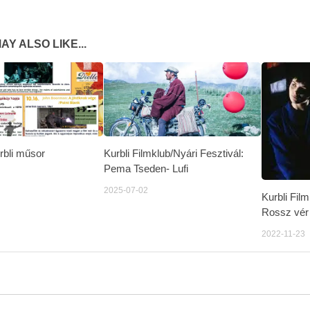
AY ALSO LIKE...
rbli műsor
Kurbli Filmklub/Nyári Fesztivál:
Pema Tseden- Lufi
2025-07-02
Kurbli Fil
Rossz vér
2022-11-23