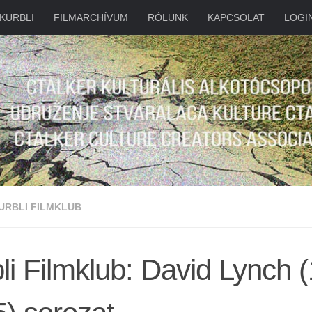
KURBLI
FILMARCHÍVUM
RÓLUNK
KAPCSOLAT
LOGI
URBLI FILMKLUB
li Filmklub: David Lynch 