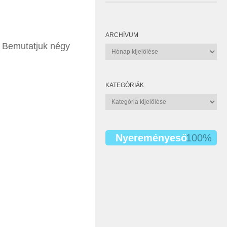
ARCHÍVUM
! Bemutatjuk négy
Archívum
KATEGÓRIÁK
Kategóriák
Nyereményeső
100%