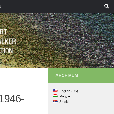
N
ARCHIVUM
English (US)
(1946-
Magyar
Srpski