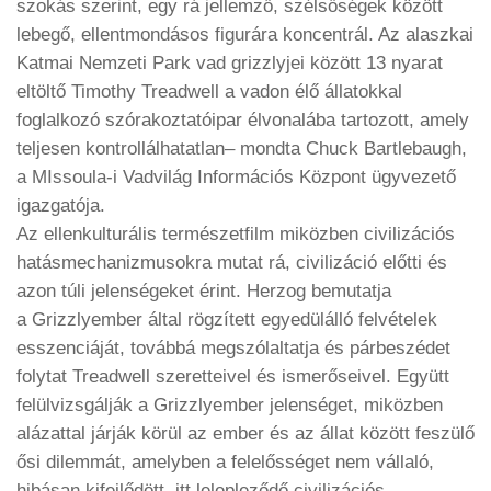
szokás szerint, egy rá jellemző, szélsőségek között
lebegő, ellentmondásos figurára koncentrál. Az alaszkai
Katmai Nemzeti Park vad grizzlyjei között 13 nyarat
eltöltő Timothy Treadwell
a vadon élő állatokkal
foglalkozó szórakoztatóipar élvonalába tartozott, amely
teljesen kontrollálhatatlan
– mondta Chuck Bartlebaugh,
a MIssoula-i Vadvilág Információs Központ ügyvezető
igazgatója.
Az ellenkulturális természetfilm miközben civilizációs
hatásmechanizmusokra mutat rá, civilizáció előtti és
azon túli jelenségeket érint. Herzog bemutatja
a
Grizzlyember
által rögzített egyedülálló felvételek
esszenciáját, továbbá megszólaltatja és párbeszédet
folytat Treadwell szeretteivel és ismerőseivel. Együtt
felülvizsgálják a
Grizzlyember
jelenséget, miközben
alázattal járják körül az ember és az állat között feszülő
ősi dilemmát, amelyben a felelősséget nem vállaló,
hibásan kifejlődött, itt lelepleződő civilizációs