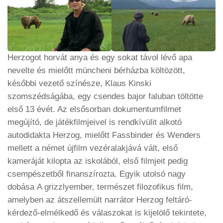
Herzogot horvát anya és egy sokat távol lévő apa
nevelte és mielőtt müncheni bérházba költözött,
későbbi vezető színésze, Klaus Kinski
szomszédságába, egy csendes bajor faluban töltötte
első 13 évét. Az elsősorban dokumentumfilmet
megújító, de játékfilmjeivel is rendkívülit alkotó
autodidakta Herzog, mielőtt Fassbinder és Wenders
mellett a német újfilm vezéralakjává vált, első
kameráját kilopta az iskolából, első filmjeit pedig
csempészetből finanszírozta. Egyik utolsó nagy
dobása
A grizzlyember
, természet filozofikus film,
amelyben az átszellemült narrátor Herzog feltáró-
kérdező-elmélkedő és válaszokat is kijelölő tekintete,