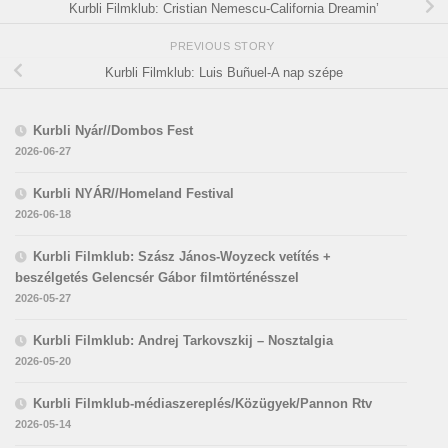
Kurbli Filmklub: Cristian Nemescu-California Dreamin’
PREVIOUS STORY
Kurbli Filmklub: Luis Buñuel-A nap szépe
Kurbli Nyár//Dombos Fest
2026-06-27
Kurbli NYÁR//Homeland Festival
2026-06-18
Kurbli Filmklub: Szász János-Woyzeck vetítés +
beszélgetés Gelencsér Gábor filmtörténésszel
2026-05-27
Kurbli Filmklub: Andrej Tarkovszkij – Nosztalgia
2026-05-20
Kurbli Filmklub-médiaszereplés/Közügyek/Pannon Rtv
2026-05-14