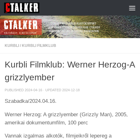
Skip to content
KURBLI
/
KURBLI FILMKLUB
Kurbli Filmklub: Werner Herzog-A
grizzlyember
PUBLISHED
2024-04-16
· UPDATED
2024-12-18
Szabadka/2024.04.16.
Werner Herzog: A grizzlyember (Grizzly Man), 2005,
amerikai dokumentumfilm, 100 perc
Vannak izgalmas alkotók, filmjeikről lepereg a