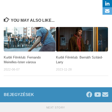
YOU MAY ALSO LIKE...
Kurbli Filmklub: Bernáth Szilárd-
Kurbli Filmklub: Fernando
Larry
Meirelles-Isten városa
2023-11-28
2022-06-07
BEJEGYZÉSEK
NEXT STORY