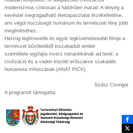
modernizmus cinkosan a háttérben marad. A lényeg a
kevésbé megragadható élettapasztalat érzékeltetése,
ami végül hozzásegít humánum és természeti lény jobb
megértéséhez.
Herzog leghíresebb és egyik legkísértetiesebb filmje a
természet bűvöletéből
kiszabadult
ember
szemlélete
egyfajta inverz romantikának ad teret: a
civilizáció és a vadon közötti erőszakos szakadék
humanista mítoszának.
(ANAT PICK)
Szász Csongor
A programot támogatta: