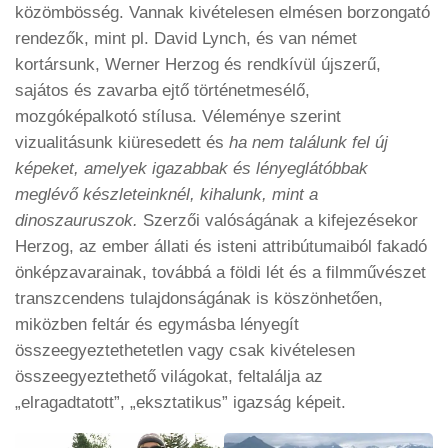
közömbösség. Vannak kivételesen elmésen borzongató
rendezők, mint pl. David Lynch, és van német
kortársunk, Werner Herzog és rendkívül újszerű,
sajátos és zavarba ejtő történetmesélő,
mozgóképalkotó stílusa. Véleménye szerint
vizualitásunk kiüresedett és
ha nem találunk fel új
képeket, amelyek igazabbak és lényeglátóbbak
meglévő készleteinknél, kihalunk, mint a
dinoszauruszok.
Szerzői valóságának a kifejezésekor
Herzog, az ember állati és isteni attribútumaiból fakadó
önképzavarainak, továbbá a földi lét és a filmművészet
transzcendens tulajdonságának is köszönhetően,
miközben feltár és egymásba lényegít
összeegyeztethetetlen vagy csak kivételesen
összeegyeztethető világokat, feltalálja az
„elragadtatott”, „eksztatikus” igazság képeit.