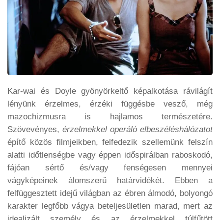
Kar-wai és Doyle gyönyörkeltő képalkotása rávilágít
lényünk érzelmes, érzéki függésbe vesző, még
mazochizmusra is hajlamos természetére.
Szövevényes,
érzelmekkel operáló elbeszéléshálózatot
építő közös filmjeikben, felfedezik szellemünk felszín
alatti időtlenségbe vagy éppen időspirálban raboskodó,
fájóan sértő és/vagy fenségesen mennyei
vágyképeinek álomszerű határvidékét. Ebben a
felfüggesztett idejű világban az ébren álmodó, bolyongó
karakter legfőbb vágya beteljesületlen marad, mert az
idealizált személy és az érzelmekkel túlfűtött