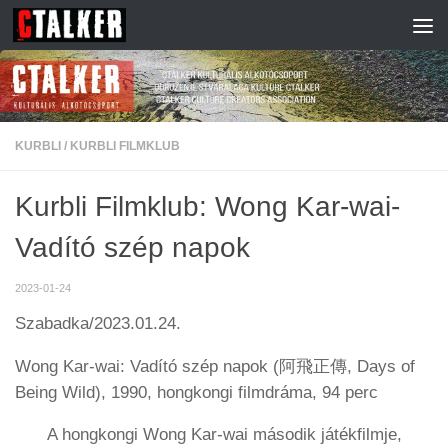
Skip to content
KURBLI
/
KURBLI FILMKLUB
Kurbli Filmklub: Wong Kar-wai-
Vadító szép napok
2023-01-24
Szabadka/2023.01.24.
Wong Kar-wai: Vadító szép napok (阿飛正傳, Days of
Being Wild), 1990, hongkongi filmdráma, 94 perc
A hongkongi Wong Kar-wai második játékfilmje,