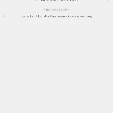
FEBRUÁRI KURBLI MŰSOR
PREVIOUS STORY
Kurbli Filmklub: Aki Kaurismäki-A gyufagyári lány