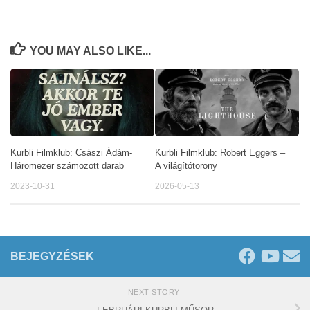
YOU MAY ALSO LIKE...
Kurbli Filmklub: Császi Ádám-
Kurbli Filmklub: Robert Eggers –
Háromezer számozott darab
A világítótorony
2023-10-31
2026-05-13
BEJEGYZÉSEK
NEXT STORY