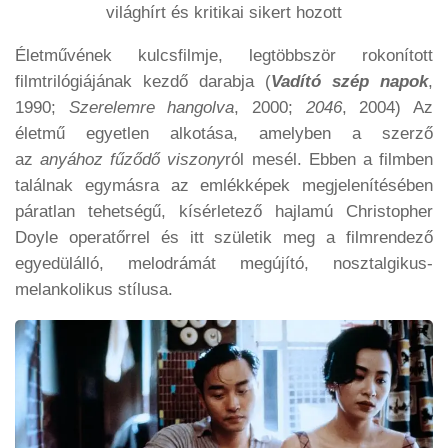
világhírt és kritikai sikert hozott
Életművének kulcsfilmje, legtöbbször rokonított
filmtrilógiájának kezdő darabja (
Vadító szép napok
,
1990;
Szerelemre hangolva
, 2000;
2046
, 2004) Az
életmű egyetlen alkotása, amelyben a szerző
az
anyához fűződő viszony
ról mesél. Ebben a filmben
találnak egymásra az emlékképek megjelenítésében
páratlan tehetségű, kísérletező hajlamú Christopher
Doyle operatőrrel és itt születik meg a filmrendező
egyedülálló, melodrámát megújító, nosztalgikus-
melankolikus stílusa.