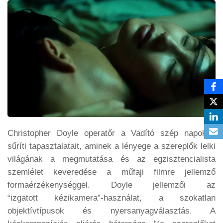
Christopher Doyle operatőr a Vadító szép napokba
sűríti tapasztalatait, aminek a lényege a szereplők lelki
világának a megmutatása és az egzisztencialista
szemlélet keveredése a műfaji filmre jellemző
formaérzékenységgel. Doyle jellemzői az
“izgatott kézikamera”-használat, a szokatlan
objektívtípusok és nyersanyagválasztás. A