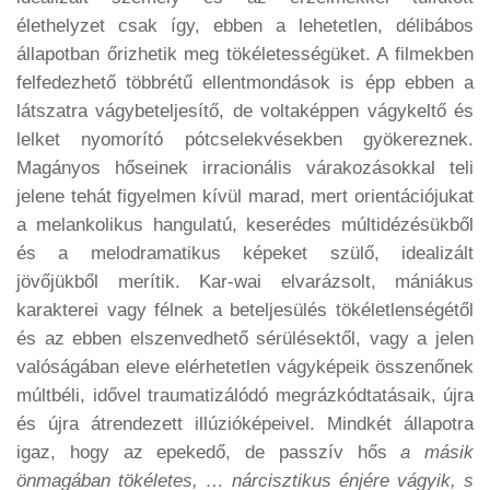
élethelyzet csak így, ebben a lehetetlen, délibábos
állapotban őrizhetik meg tökéletességüket. A filmekben
felfedezhető többrétű ellentmondások is épp ebben a
látszatra vágybeteljesítő, de voltaképpen vágykeltő és
lelket nyomorító pótcselekvésekben gyökereznek.
Magányos hőseinek irracionális várakozásokkal teli
jelene tehát figyelmen kívül marad, mert orientációjukat
a melankolikus hangulatú, keserédes múltidézésükből
és a melodramatikus képeket szülő, idealizált
jövőjükből merítik. Kar-wai elvarázsolt, mániákus
karakterei vagy félnek a beteljesülés tökéletlenségétől
és az ebben elszenvedhető sérülésektől, vagy a jelen
valóságában eleve elérhetetlen vágyképeik összenőnek
múltbéli, idővel traumatizálódó megrázkódtatásaik, újra
és újra átrendezett illúzióképeivel. Mindkét állapotra
igaz, hogy az epekedő, de passzív hős
a másik
önmagában tökéletes, … nárcisztikus énjére vágyik, s