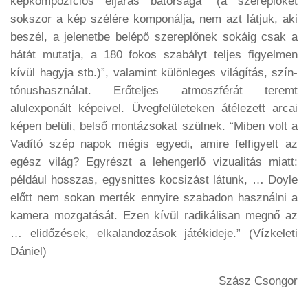
képkompozíciós eljárás bátorsága “(a szereplőket
sokszor a kép szélére komponálja, nem azt látjuk, aki
beszél, a jelenetbe belépő szereplőnek sokáig csak a
hátát mutatja, a 180 fokos szabályt teljes figyelmen
kívül hagyja stb.)”, valamint különleges világítás, szín-
tónushasználat. Erőteljes atmoszférát teremt
alulexponált képeivel. Üvegfelületeken átélezett arcai
képen belüli, belső montázsokat szülnek. “Miben volt a
Vadító szép napok mégis egyedi, amire felfigyelt az
egész világ? Egyrészt a lehengerlő vizualitás miatt:
például hosszas, egysnittes kocsizást látunk, … Doyle
előtt nem sokan merték ennyire szabadon használni a
kamera mozgatását. Ezen kívül radikálisan megnő az
… elidőzések, elkalandozások játékideje.” (Vízkeleti
Dániel)
Szász Csongor