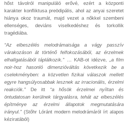
hőst távolról manipuláló erővé, ezért a központi
karakter konfliktusa preödipális, ahol az anyai szeretet
hiánya okoz traumát, majd vezet a nőkkel szembeni
ellenséges, deviáns viselkedéshez és torkollik
tragédiába.
“Az elbeszélés melodrámaisága a vágy passzív
várakozáson át történő felfokozásából, az érzelmek
elhallgatásából táplálkozik.”
… KAB-ot idézve,
„a ﬁlm
noir-hoz hasonló dimenzióváltás következik be a
cselekményben: a közvetlen ﬁzikai válaszok mellett
egyre hangsúlyosabbak lesznek az irracionális, érzelmi
reakciók.”
De itt
“a hősök érzelmei nyíltan és
öntudatosan kerülnek tárgyalásra, tehát az elbeszélés
építménye az érzelmi állapotok megmutatására
irányul.”
(Stőhr Lóránt modern melodrámáról írt alapos
kéziratából)