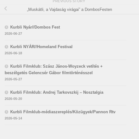
PREVIOUS STORY
„Muskátli, a Vajdaság virágai” a DombosFesten
Kurbli Nyár//Dombos Fest
2026-06-27
Kurbli NYÁR//Homeland Festival
2026-06-18
Kurbli Filmklub: Szász János-Woyzeck vetítés +
beszélgetés Gelencsér Gábor filmtörténésszel
2026-05-27
Kurbli Filmklub: Andrej Tarkovszkij – Nosztalgia
2026-05-20
Kurbli Filmklub-médiaszereplés/Közügyek/Pannon Rtv
2026-05-14