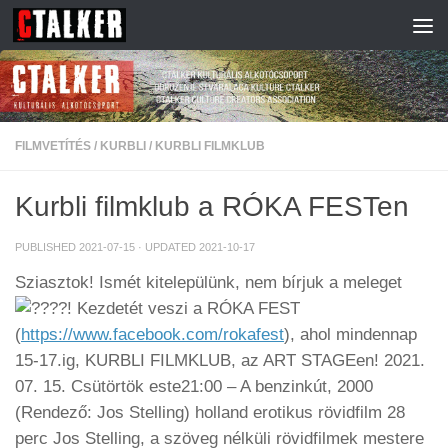
Skip to content
FILMVETÍTÉS
/
KURBLI
/
KURBLI FILMKLUB
Kurbli filmklub a RÓKA FESTen
PUBLISHED
2021-07-15
· UPDATED
2021-10-17
Sziasztok! Ismét kitelepülünk, nem bírjuk a meleget
! Kezdetét veszi a RÓKA FEST
(
https://www.facebook.com/rokafest
), ahol mindennap
15-17.ig, KURBLI FILMKLUB, az ART STAGEen! 2021.
07. 15. Csütörtök este21:00 – A benzinkút, 2000
(Rendező: Jos Stelling) holland erotikus rövidfilm 28
perc Jos Stelling, a szöveg nélküli rövidfilmek mestere