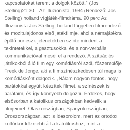
kapcsolatokat teremt a dolgok között.” (Jos
Stelling)21:30 – Az illuzionista, 1984 (Rendező: Jos
Stelling) holland vígjáték-filmdráma, 90 perc Az
Illuzionista Jos Stelling, holland független filmrendező
és mozitulajdonos első játékfilmje, ahol a némajátékra
épülő burleszk jelenetekben szinte mindent a
tekintetekkel, a gesztusokkal és a non-verbális
kommunikációval mesél el a rendező. A szituációs
játékokból álló film egy komédiásról szól, főszereplője
Freek de Jonge, aki a filmszínészkedésen túl maga is
komédiásként dolgozik. „Nálam nagyon fontos, hogy
barátokkal együtt készítek filmet, a színészek is
barátaim, és így könnyebb dolgozni. Érdekes, hogy
elsősorban a katolikus országokban kedvelik a
filmjeimet: Olaszországban, Spanyolországban,
Oroszországban, azt is idesorolom, mert az ortodox
kultúrkör közelebb áll a katolikushoz, mint a