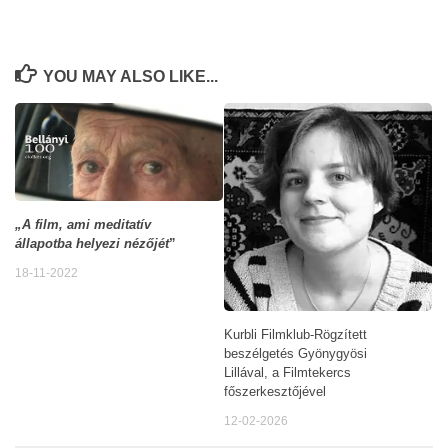
YOU MAY ALSO LIKE...
„A film, ami meditatív
állapotba helyezi nézőjét
”
18-11-2022
Kurbli Filmklub-Rögzített
beszélgetés Gyönygyösi
Lillával, a Filmtekercs
főszerkesztőjével
12-02-2026