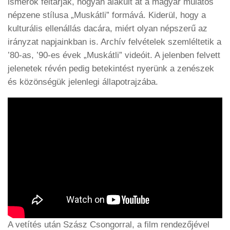
ismerők feltárják, hogyan alakult át a magyar mulatós
népzene stílusa „Muskátli” formává. Kiderül, hogy a
kulturális ellenállás dacára, miért olyan népszerű az
irányzat napjainkban is. Archív felvételek szemléltetik a
’80-as, ’90-es évek „Muskátli” videóit. A jelenben felvett
jelenetek révén pedig betekintést nyerünk a zenészek
és közönségük jelenlegi állapotrajzába.
A vetítés után Szász Csongorral, a film rendezőjével