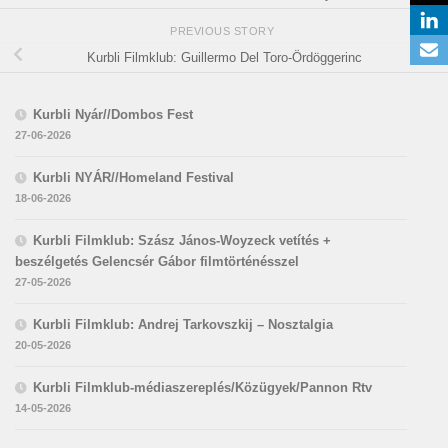
PREVIOUS STORY
Kurbli Filmklub: Guillermo Del Toro-Ördöggerinc
Kurbli Nyár//Dombos Fest
27-06-2026
Kurbli NYÁR//Homeland Festival
18-06-2026
Kurbli Filmklub: Szász János-Woyzeck vetítés +
beszélgetés Gelencsér Gábor filmtörténésszel
27-05-2026
Kurbli Filmklub: Andrej Tarkovszkij – Nosztalgia
20-05-2026
Kurbli Filmklub-médiaszereplés/Közügyek/Pannon Rtv
14-05-2026