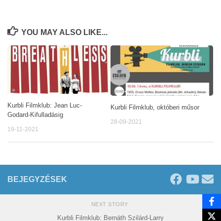
YOU MAY ALSO LIKE...
Kurbli Filmklub: Jean Luc-
Kurbli Filmklub, októberi műsor
Godard-Kifulladásig
28-09-2021
19-11-2021
BEJEGYZÉSEK
NEXT STORY
Kurbli Filmklub: Bernáth Szilárd-Larry