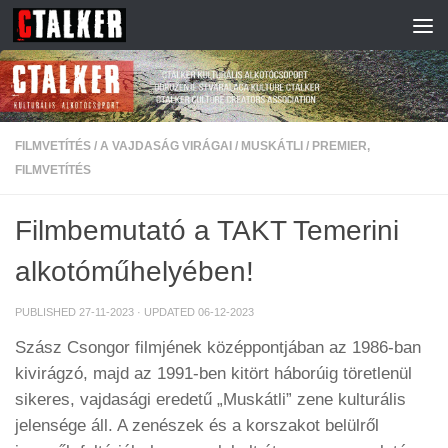
Skip to content
FILMVETÍTÉS
/
A VAJDASÁG VIRÁGAI
/
MUSKÁTLI
/
PREMIER,
FILMVETÍTÉS
Filmbemutató a TAKT Temerini
alkotóműhelyében!
PUBLISHED
27-11-2023
· UPDATED
06-12-2023
Szász Csongor filmjének középpontjában az 1986-ban
kivirágzó, majd az 1991-ben kitört háborúig töretlenül
sikeres, vajdasági eredetű „Muskátli” zene kulturális
jelensége áll. A zenészek és a korszakot belülről