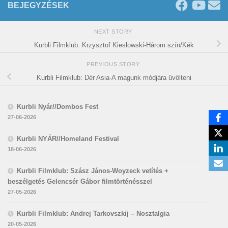
BEJEGYZÉSEK
NEXT STORY
Kurbli Filmklub: Krzysztof Kieslowski-Három szín/Kék
PREVIOUS STORY
Kurbli Filmklub: Dér Asia-A magunk módjára üvölteni
Kurbli Nyár//Dombos Fest
27-06-2026
Kurbli NYÁR//Homeland Festival
18-06-2026
Kurbli Filmklub: Szász János-Woyzeck vetítés +
beszélgetés Gelencsér Gábor filmtörténésszel
27-05-2026
Kurbli Filmklub: Andrej Tarkovszkij – Nosztalgia
20-05-2026