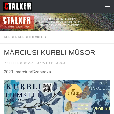
Skip to content
KURBLI
/
KURBLI FILMKLUB
MÁRCIUSI KURBLI MŰSOR
PUBLISHED
06-03-2023
· UPDATED
14-03-2023
2023. március/Szabadka