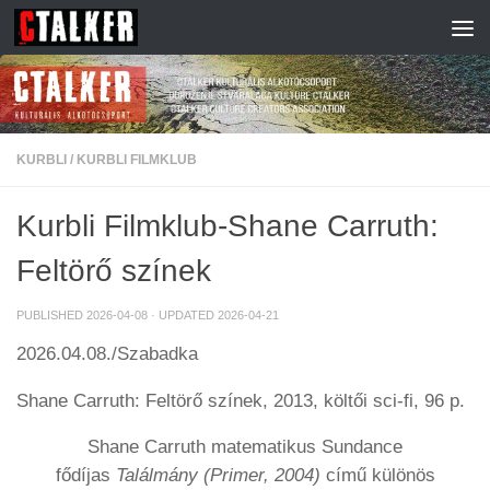
Skip to content
KURBLI
/
KURBLI FILMKLUB
Kurbli Filmklub-Shane Carruth:
Feltörő színek
PUBLISHED
2026-04-08
· UPDATED
2026-04-21
2026.04.08./Szabadka
Shane Carruth: Feltörő színek, 2013, költői sci-fi, 96 p.
Shane Carruth matematikus Sundance
fődíjas
Találmány (Primer, 2004)
című különös