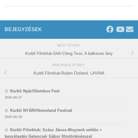
BEJEGYZÉSEK
NEXT STORY
Kurbli Filmklub-Shih-Ching Tsou: A balkezes lány
PREVIOUS STORY
Kurbli Filmklub-Ruben Östland: LAVINA
Kurbli Nyár//Dombos Fest
2026-06-27
Kurbli NYÁR//Homeland Festival
2026-06-18
Kurbli Filmklub: Szász János-Woyzeck vetítés +
beszélgetés Gelencsér Gábor filmtörténésszel