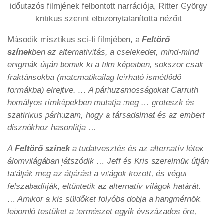
időutazós filmjének felbontott narrációja, Ritter György
kritikus szerint
elbizonytalanította nézőit
Második misztikus sci-fi filmjében, a
Feltörő
színek
ben
az alternativitás, a cselekedet, mind-mind
enigmák útján bomlik ki a film képeiben, sokszor csak
fraktánsokba (matematikailag leírható ismétlődő
formákba) elrejtve. … A párhuzamosságokat Carruth
homályos rímképekben mutatja meg … groteszk és
szatirikus párhuzam, hogy a társadalmat és az embert
disznókhoz hasonlítja …
A
Feltörő színek
a tudatvesztés és az alternatív létek
álomvilágában játszódik … Jeff és Kris szerelmük útján
találják meg az átjárást a világok között, és végül
felszabadítják, eltüntetik az alternatív világok határát.
… Amikor a kis süldőket folyóba dobja a hangmérnök,
lebomló testüket a természet egyik évszázados őre,