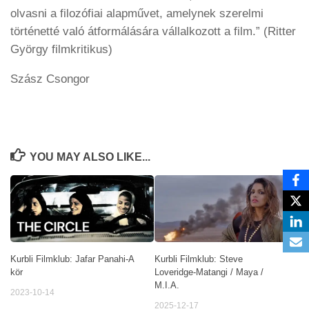
olvasni a filozófiai alapművet, amelynek szerelmi
történetté való átformálására vállalkozott a film.” (Ritter
György filmkritikus)
Szász Csongor
YOU MAY ALSO LIKE...
Kurbli Filmklub: Jafar Panahi-A
Kurbli Filmklub: Steve
kör
Loveridge-Matangi / Maya /
M.I.A.
2023-10-14
2025-12-17