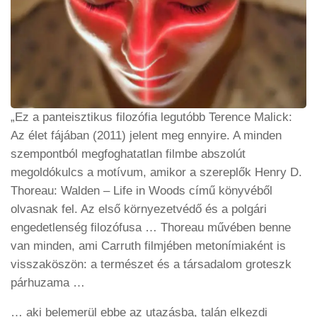
„Ez a panteisztikus filozófia legutóbb Terence Malick:
Az élet fájában (2011) jelent meg ennyire. A minden
szempontból megfoghatatlan filmbe abszolút
megoldókulcs a motívum, amikor a szereplők Henry D.
Thoreau: Walden – Life in Woods című könyvéből
olvasnak fel. Az első környezetvédő és a polgári
engedetlenség filozófusa … Thoreau művében benne
van minden, ami Carruth filmjében metonímiaként is
visszaköszön: a természet és a társadalom groteszk
párhuzama …
… aki belemerül ebbe az utazásba, talán elkezdi