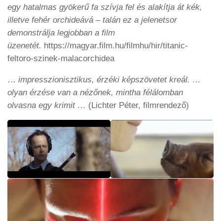
egy hatalmas gyökerű fa szívja fel és alakítja át kék,
illetve fehér orchideává – talán ez a jelenetsor
demonstrálja legjobban a film
üzenetét.
https://magyar.film.hu/filmhu/hir/titanic-
feltoro-szinek-malacorchidea
…
impresszionisztikus, érzéki képszövetet kreál. …
olyan érzése van a nézőnek, mintha félálomban
olvasna egy krimit …
(Lichter Péter, filmrendező)