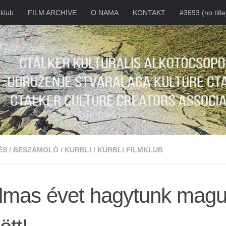
mklub
FILM ARCHIVE
O NAMA
KONTAKT
#3693 (no title
ÉS
/
BESZÁMOLÓ
/
KURBLI
/
KURBLI FILMKLUB
almas évet hagytunk mag