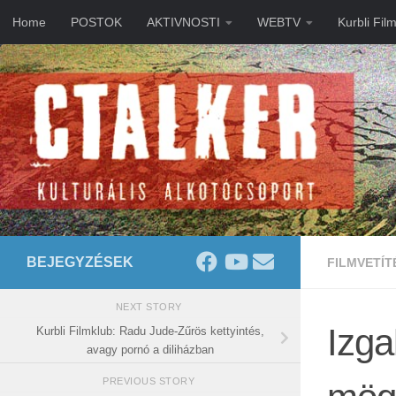
Home
POSTOK
AKTIVNOSTI
WEBTV
Kurbli Fil
Skip to content
BEJEGYZÉSEK
FILMVETÍT
NEXT STORY
Izg
Kurbli Filmklub: Radu Jude-Zűrös kettyintés,
avagy pornó a diliházban
PREVIOUS STORY