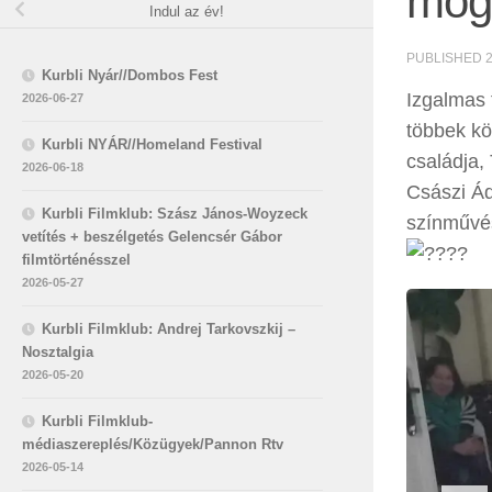
mögö
Indul az év!
PUBLISHED
Kurbli Nyár//Dombos Fest
Izgalmas 
2026-06-27
többek kö
Kurbli NYÁR//Homeland Festival
családja,
2026-06-18
Császi Ád
Kurbli Filmklub: Szász János-Woyzeck
színművés
vetítés + beszélgetés Gelencsér Gábor
filmtörténésszel
2026-05-27
Kurbli Filmklub: Andrej Tarkovszkij –
Nosztalgia
2026-05-20
Kurbli Filmklub-
médiaszereplés/Közügyek/Pannon Rtv
2026-05-14