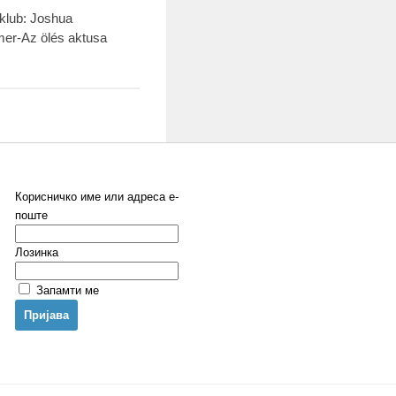
mklub: Joshua
er-Az ölés aktusa
Корисничко име или адреса е-
поште
Лозинка
Запамти ме