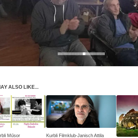
AY ALSO LIKE...
rbli Műsor
Kurbli Filmklub-Janisch Attila