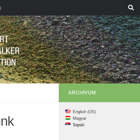
)
ARCHIVUM
English (US)
unk
Magyar
Srpski