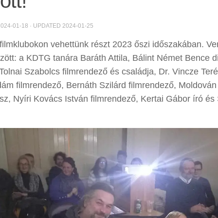
tt!
2024-01-18
· UPDATED
2024-01-25
filmklubokon vehettünk részt 2023 őszi időszakában. Ve
zött: a KDTG tanára Baráth Attila, Bálint Német Bence d
 Tolnai Szabolcs filmrendező és családja, Dr. Vincze Ter
ám filmrendező, Bernáth Szilárd filmrendező, Moldován
z, Nyíri Kovács István filmrendező, Kertai Gábor író és