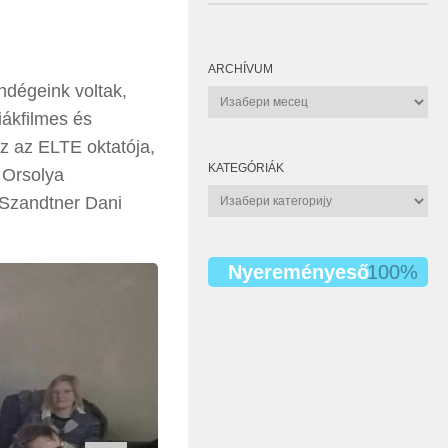
ARCHÍVUM
ndégeink voltak,
Archívum
iákfilmes és
éz az ELTE oktatója,
KATEGÓRIÁK
 Orsolya
Kategóriák
 Szandtner Dani
Nyereményeső
100%